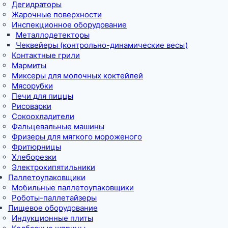
Дегидраторы
Жарочные поверхности
Инспекционное оборудование
Металлодетекторы
Чеквейеры (контрольно-динамические весы)
Контактные грили
Мармиты
Миксеры для молочных коктейлей
Мясорубки
Печи для пиццы
Рисоварки
Сокоохладители
Фальцевальные машины
Фризеры для мягкого мороженого
Фритюрницы
Хлеборезки
Электрокипятильники
Паллетоупаковщики
Мобильные паллетоупаковщики
Роботы-паллетайзеры
Пищевое оборудование
Индукционные плиты