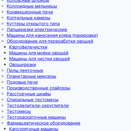
Колбасные шприцы
Коллоидные мельницы
Конвекционные печи
Коптильные камеры
Куттеры открытого типа
Лапшерезки электрические
Машины для нанесения кляра (панировки)
Оборудование для переработки овощей
Картофелечистки
Машины для мойки овощей
Машины для чистки овощей
Овощерезки
Пилы ленточные
Планетарные миксеры
Подовые печи
Производственные слайсеры
Расстоечные шкафы
Спиральные тестомесы
Тестоделители-округлители
Тестомесы
Тестораскаточные машины
Фармацевтическое оборудование
Капсулятоные машины