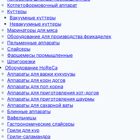
Котлетоформовочный аппарат
Куттеры
Вакуумные куттеры
Невакуумные куттеры
Маринаторы для мяса
Оборудование для производства фрикаделек
Пельменные аппараты
Слайсеры
Фаршемесы промышленные
Шпигорезки
Оборудование HoReCa
Аппараты для варки кукурузы
Аппараты для корн догов
Аппараты для поп корна
Аппараты для приготовления хот-догов
Аппараты для приготовления шаурмы
Аппараты для сахарной ваты
Блинные аппараты
Вафельницы
Гастрономические слайсеры
Грили для кур
Грили-саламандра