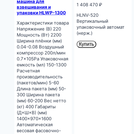
машина для
1 408 470
₽
взвешивания и
упаковки HLWP-1300
HLNV-520
Вертикальный
Характеристики товара
упаковочный автомат
Напряжение (В) 220
(нерж.)
Мощность (Вт) 2200
Ширина плёнки (мм)
Купить
0.04-0.08 Воздушный
компрессор 200л/мин
0.7×105Pa Упаковочная
емкость (мл) 150-1300
Расчетная
производительность
(пакетов/мин) 5-60
Длина пакета (мм) 50-
300 Ширина пакета
(мм) 60-200 Вес нетто
(кг) 400 Габариты
(Д×Ш×В) (мм)
1400×970×1600
Автоматическая
весовая фасовочно-