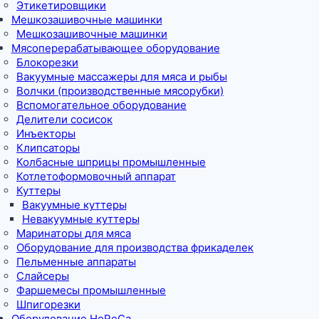
Этикетировщики
Мешкозашивочные машинки
Мешкозашивочные машинки
Мясоперерабатывающее оборудование
Блокорезки
Вакуумные массажеры для мяса и рыбы
Волчки (производственные мясорубки)
Вспомогательное оборудование
Делители сосисок
Инъекторы
Клипсаторы
Колбасные шприцы промышленные
Котлетоформовочный аппарат
Куттеры
Вакуумные куттеры
Невакуумные куттеры
Маринаторы для мяса
Оборудование для производства фрикаделек
Пельменные аппараты
Слайсеры
Фаршемесы промышленные
Шпигорезки
Оборудование HoReCa