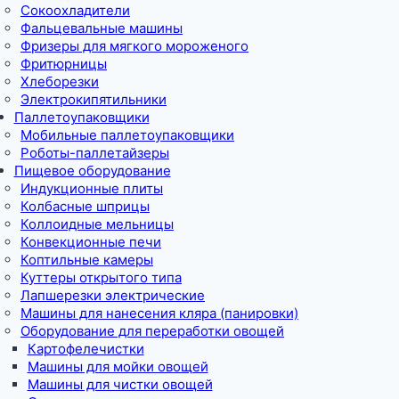
Сокоохладители
Фальцевальные машины
Фризеры для мягкого мороженого
Фритюрницы
Хлеборезки
Электрокипятильники
Паллетоупаковщики
Мобильные паллетоупаковщики
Роботы-паллетайзеры
Пищевое оборудование
Индукционные плиты
Колбасные шприцы
Коллоидные мельницы
Конвекционные печи
Коптильные камеры
Куттеры открытого типа
Лапшерезки электрические
Машины для нанесения кляра (панировки)
Оборудование для переработки овощей
Картофелечистки
Машины для мойки овощей
Машины для чистки овощей