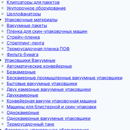
Клипсаторы для пакетов
Укупорочное оборудование
Целлофанаторы
Упаковочные материалы
Вакуумные пакеты
Пленка для скин-упаковочных машин
Стрейч-пленка
Стреппинг-лента
Термоусадочная пленка ПОФ
Фильтр бумага
Упаковщики Вакуумные
Автоматические конвейерные
Безкамерные
Бескамерные промышленные вакуумные упаковщики
Бытовые вакуумные упаковщики
Двух камерные вакуумные упаковщики
Двухкамерные
Конвейерная вакуум упаковочная машина
Машины для блистерной и скин-упаковки
Однокамерные
Однокамерные вакуумные упаковщики
Термоусадочный танк
Фасовочно-упаковочное оборудование