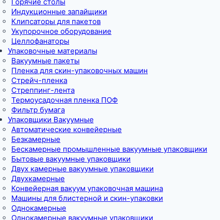
Горячие столы
Индукционные запайщики
Клипсаторы для пакетов
Укупорочное оборудование
Целлофанаторы
Упаковочные материалы
Вакуумные пакеты
Пленка для скин-упаковочных машин
Стрейч-пленка
Стреппинг-лента
Термоусадочная пленка ПОФ
Фильтр бумага
Упаковщики Вакуумные
Автоматические конвейерные
Безкамерные
Бескамерные промышленные вакуумные упаковщики
Бытовые вакуумные упаковщики
Двух камерные вакуумные упаковщики
Двухкамерные
Конвейерная вакуум упаковочная машина
Машины для блистерной и скин-упаковки
Однокамерные
Однокамерные вакуумные упаковщики