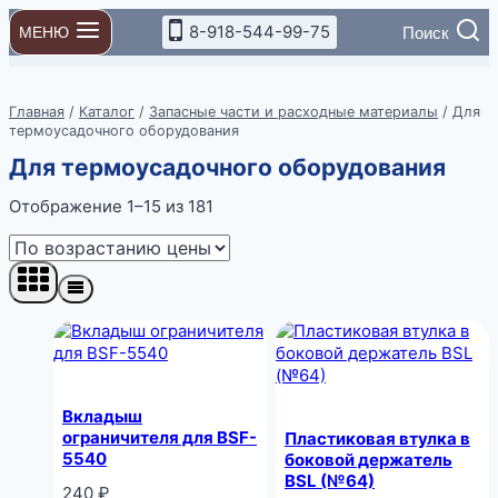
Перейти
8-918-544-99-75
Поиск
МЕНЮ
к
содержимому
Главная
/
Каталог
/
Запасные части и расходные материалы
/
Для
термоусадочного оборудования
Для термоусадочного оборудования
Цены:
Отображение 1–15 из 181
по
возрастанию
Вкладыш
ограничителя для BSF-
Пластиковая втулка в
5540
боковой держатель
BSL (№64)
240
₽