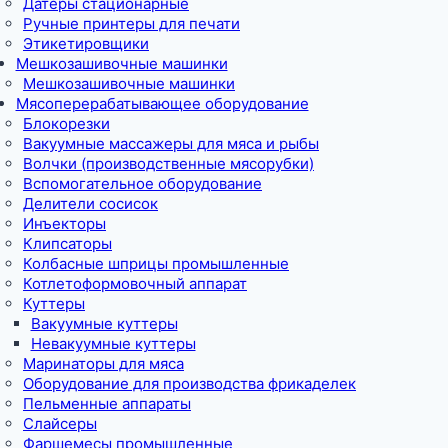
Датеры стационарные
Ручные принтеры для печати
Этикетировщики
Мешкозашивочные машинки
Мешкозашивочные машинки
Мясоперерабатывающее оборудование
Блокорезки
Вакуумные массажеры для мяса и рыбы
Волчки (производственные мясорубки)
Вспомогательное оборудование
Делители сосисок
Инъекторы
Клипсаторы
Колбасные шприцы промышленные
Котлетоформовочный аппарат
Куттеры
Вакуумные куттеры
Невакуумные куттеры
Маринаторы для мяса
Оборудование для производства фрикаделек
Пельменные аппараты
Слайсеры
Фаршемесы промышленные