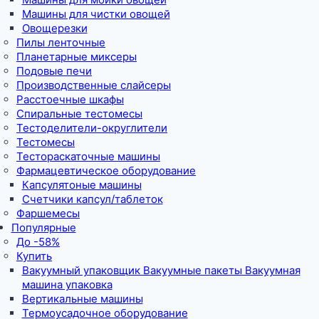
Машины для чистки овощей
Овощерезки
Пилы ленточные
Планетарные миксеры
Подовые печи
Производственные слайсеры
Расстоечные шкафы
Спиральные тестомесы
Тестоделители-округлители
Тестомесы
Тестораскаточные машины
Фармацевтическое оборудование
Капсулятоные машины
Счетчики капсул/таблеток
Фаршемесы
Популярные
До -58%
Купить
Вакуумный упаковщик Вакуумные пакеты Вакуумная
машина упаковка
Вертикальные машины
Термоусадочное оборудование