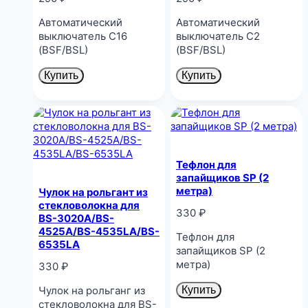
Автоматический
Автоматический
выключатель C16
выключатель C2
(BSF/BSL)
(BSF/BSL)
Купить
Купить
Тефлон для
запайщиков SP (2
метра)
Чулок на рольгант из
стекловолокна для
330
₽
BS-3020A/BS-
4525A/BS-4535LA/BS-
Тефлон для
6535LA
запайщиков SP (2
метра)
330
₽
Чулок на рольганг из
Купить
стекловолокна для BS-