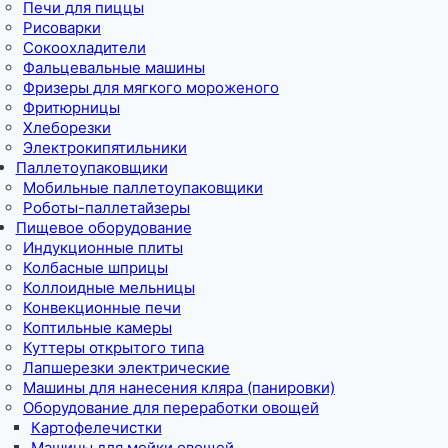
Печи для пиццы
Рисоварки
Сокоохладители
Фальцевальные машины
Фризеры для мягкого мороженого
Фритюрницы
Хлеборезки
Электрокипятильники
Паллетоупаковщики
Мобильные паллетоупаковщики
Роботы-паллетайзеры
Пищевое оборудование
Индукционные плиты
Колбасные шприцы
Коллоидные мельницы
Конвекционные печи
Коптильные камеры
Куттеры открытого типа
Лапшерезки электрические
Машины для нанесения кляра (панировки)
Оборудование для переработки овощей
Картофелечистки
Машины для мойки овощей