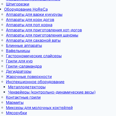
Шпигорезки
Оборудование HoReCa
Аппараты для варки кукурузы
Аппараты для корн догов
Аппараты для поп корна
Аппараты для приготовления хот-догов
Аппараты для приготовления шаурмы
Аппараты для сахарной ваты
Блинные аппараты
Вафельницы
Гастрономические слайсеры
Грили для кур
Грили-саламандра
Дегидраторы
Жарочные поверхности
Инспекционное оборудование
Металлодетекторы
Чеквейеры (контрольно-динамические весы)
Контактные грили
Мармиты
Миксеры для молочных коктейлей
Мясорубки