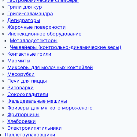
Гастрономические слайсеры
Грили для кур
Грили-саламандра
Дегидраторы
Жарочные поверхности
Инспекционное оборудование
Металлодетекторы
Чеквейеры (контрольно-динамические весы)
Контактные грили
Мармиты
Миксеры для молочных коктейлей
Мясорубки
Печи для пиццы
Рисоварки
Сокоохладители
Фальцевальные машины
Фризеры для мягкого мороженого
Фритюрницы
Хлеборезки
Электрокипятильники
Паллетоупаковщики