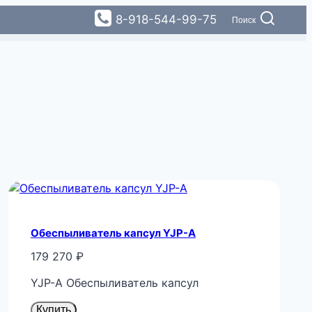
8-918-544-99-75
Поиск
Обеспыливатель капсул YJP-A
179 270
₽
YJP-A Обеспыливатель капсул
Купить