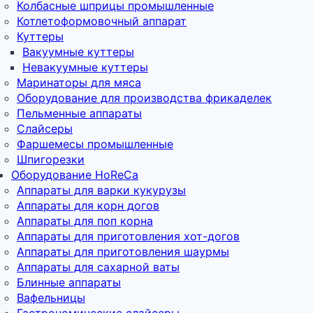
Колбасные шприцы промышленные
Котлетоформовочный аппарат
Куттеры
Вакуумные куттеры
Невакуумные куттеры
Маринаторы для мяса
Оборудование для производства фрикаделек
Пельменные аппараты
Слайсеры
Фаршемесы промышленные
Шпигорезки
Оборудование HoReCa
Аппараты для варки кукурузы
Аппараты для корн догов
Аппараты для поп корна
Аппараты для приготовления хот-догов
Аппараты для приготовления шаурмы
Аппараты для сахарной ваты
Блинные аппараты
Вафельницы