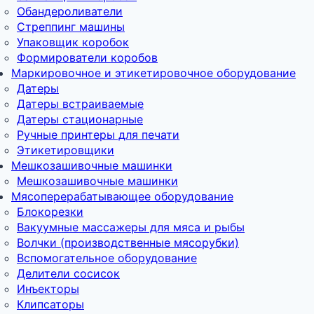
Обандероливатели
Стреппинг машины
Упаковщик коробок
Формирователи коробов
Маркировочное и этикетировочное оборудование
Датеры
Датеры встраиваемые
Датеры стационарные
Ручные принтеры для печати
Этикетировщики
Мешкозашивочные машинки
Мешкозашивочные машинки
Мясоперерабатывающее оборудование
Блокорезки
Вакуумные массажеры для мяса и рыбы
Волчки (производственные мясорубки)
Вспомогательное оборудование
Делители сосисок
Инъекторы
Клипсаторы