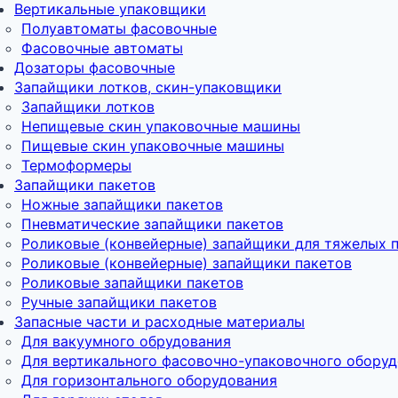
Вертикальные упаковщики
Полуавтоматы фасовочные
Фасовочные автоматы
Дозаторы фасовочные
Запайщики лотков, скин-упаковщики
Запайщики лотков
Непищевые скин упаковочные машины
Пищевые скин упаковочные машины
Термоформеры
Запайщики пакетов
Ножные запайщики пакетов
Пневматические запайщики пакетов
Роликовые (конвейерные) запайщики для тяжелых 
Роликовые (конвейерные) запайщики пакетов
Роликовые запайщики пакетов
Ручные запайщики пакетов
Запасные части и расходные материалы
Для вакуумного обрудования
Для вертикального фасовочно-упаковочного обору
Для горизонтального оборудования