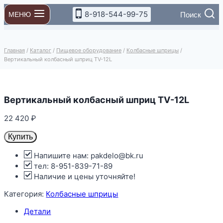
Перейти
8-918-544-99-75
Поиск
МЕНЮ
к
содержимому
Главная
/
Каталог
/
Пищевое оборудование
/
Колбасные шприцы
/
Вертикальный колбасный шприц TV-12L
Вертикальный колбасный шприц TV-12L
22 420
₽
Купить
Напишите нам: pakdelo@bk.ru
тел: 8-951-839-71-89
Наличие и цены уточняйте!
Категория:
Колбасные шприцы
Детали