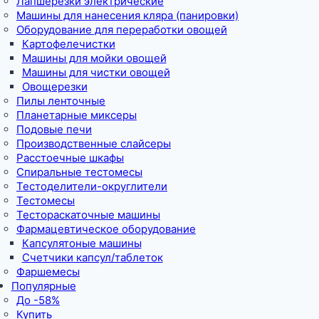
Лапшерезки электрические
Машины для нанесения кляра (панировки)
Оборудование для переработки овощей
Картофелечистки
Машины для мойки овощей
Машины для чистки овощей
Овощерезки
Пилы ленточные
Планетарные миксеры
Подовые печи
Производственные слайсеры
Расстоечные шкафы
Спиральные тестомесы
Тестоделители-округлители
Тестомесы
Тестораскаточные машины
Фармацевтическое оборудование
Капсулятоные машины
Счетчики капсул/таблеток
Фаршемесы
Популярные
До -58%
Купить