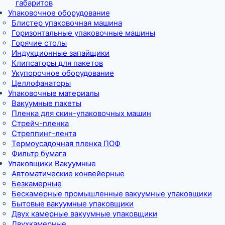
габаритов
Упаковочное оборудование
Блистер упаковочная машина
Горизонтальные упаковочные машины
Горячие столы
Индукционные запайщики
Клипсаторы для пакетов
Укупорочное оборудование
Целлофанаторы
Упаковочные материалы
Вакуумные пакеты
Пленка для скин-упаковочных машин
Стрейч-пленка
Стреппинг-лента
Термоусадочная пленка ПОФ
Фильтр бумага
Упаковщики Вакуумные
Автоматические конвейерные
Безкамерные
Бескамерные промышленные вакуумные упаковщики
Бытовые вакуумные упаковщики
Двух камерные вакуумные упаковщики
Двухкамерные