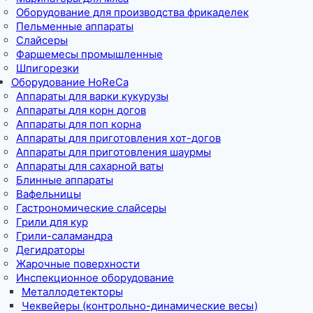
Оборудование для производства фрикаделек
Пельменные аппараты
Слайсеры
Фаршемесы промышленные
Шпигорезки
Оборудование HoReCa
Аппараты для варки кукурузы
Аппараты для корн догов
Аппараты для поп корна
Аппараты для приготовления хот-догов
Аппараты для приготовления шаурмы
Аппараты для сахарной ваты
Блинные аппараты
Вафельницы
Гастрономические слайсеры
Грили для кур
Грили-саламандра
Дегидраторы
Жарочные поверхности
Инспекционное оборудование
Металлодетекторы
Чеквейеры (контрольно-динамические весы)