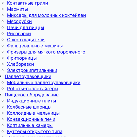
Контактные грили
Мармиты
Миксеры для молочных коктейлей
Мясорубки
Печи для пиццы
Рисоварки
Сокоохладители
Фальцевальные машины
Фризеры для мягкого мороженого
Фритюрницы
Хлеборезки
Электрокипятильники
Паллетоупаковщики
Мобильные паллетоупаковщики
Роботы-паллетайзеры
Пищевое оборудование
Индукционные плиты
Колбасные шприцы
Коллоидные мельницы
Конвекционные печи
Коптильные камеры
Куттеры открытого типа