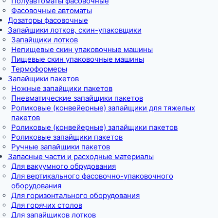
Полуавтоматы фасовочные
Фасовочные автоматы
Дозаторы фасовочные
Запайщики лотков, скин-упаковщики
Запайщики лотков
Непищевые скин упаковочные машины
Пищевые скин упаковочные машины
Термоформеры
Запайщики пакетов
Ножные запайщики пакетов
Пневматические запайщики пакетов
Роликовые (конвейерные) запайщики для тяжелых
пакетов
Роликовые (конвейерные) запайщики пакетов
Роликовые запайщики пакетов
Ручные запайщики пакетов
Запасные части и расходные материалы
Для вакуумного обрудования
Для вертикального фасовочно-упаковочного
оборудования
Для горизонтального оборудования
Для горячих столов
Для запайщиков лотков