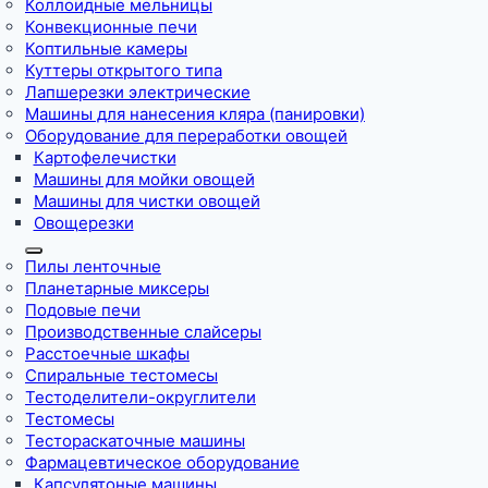
Коллоидные мельницы
Конвекционные печи
Коптильные камеры
Куттеры открытого типа
Лапшерезки электрические
Машины для нанесения кляра (панировки)
Оборудование для переработки овощей
Картофелечистки
Машины для мойки овощей
Машины для чистки овощей
Овощерезки
Пилы ленточные
Планетарные миксеры
Подовые печи
Производственные слайсеры
Расстоечные шкафы
Спиральные тестомесы
Тестоделители-округлители
Тестомесы
Тестораскаточные машины
Фармацевтическое оборудование
Капсулятоные машины