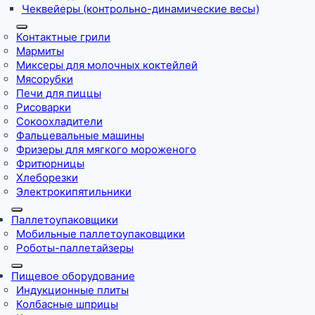
Чеквейеры (контрольно-динамические весы)
Контактные грили
Мармиты
Миксеры для молочных коктейлей
Мясорубки
Печи для пиццы
Рисоварки
Сокоохладители
Фальцевальные машины
Фризеры для мягкого мороженого
Фритюрницы
Хлеборезки
Электрокипятильники
Паллетоупаковщики
Мобильные паллетоупаковщики
Роботы-паллетайзеры
Пищевое оборудование
Индукционные плиты
Колбасные шприцы