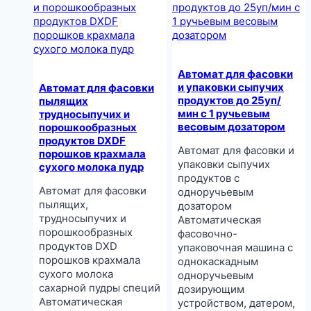
Автомат для фасовки
и упаковки сыпучих
Автомат для фасовки
продуктов до 25уп/
пылящих
мин с 1 ручьевым
трудносыпучих и
весовым дозатором
порошкообразных
продуктов DXDF
Автомат для фасовки и
порошков крахмала
упаковки сыпучих
сухого молока пудр
продуктов с
Автомат для фасовки
одноручьевым
пылящих,
дозатором
трудносыпучих и
Автоматическая
порошкообразных
фасовочно-
продуктов DXD
упаковочная машина с
порошков крахмала
однокаскадным
сухого молока
одноручьевым
сахарной пудры специй
дозирующим
Автоматическая
устройством, датером,