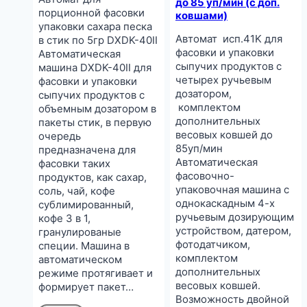
до 85 уп/мин (с доп.
порционной фасовки
ковшами)
упаковки сахара песка
Автомат исп.41K для
в стик по 5гр DXDK-40II
фасовки и упаковки
Автоматическая
сыпучих продуктов с
машина DXDK-40II для
четырех ручьевым
фасовки и упаковки
дозатором,
сыпучих продуктов с
комплектом
объемным дозатором в
дополнительных
пакеты стик, в первую
весовых ковшей до
очередь
85уп/мин
предназначена для
Автоматическая
фасовки таких
фасовочно-
продуктов, как сахар,
упаковочная машина с
соль, чай, кофе
однокаскадным 4-х
сублимированный,
ручьевым дозирующим
кофе 3 в 1,
устройством, датером,
гранулированые
фотодатчиком,
специи. Машина в
комплектом
автоматическом
дополнительных
режиме протягивает и
весовых ковшей.
формирует пакет…
Возможность двойной