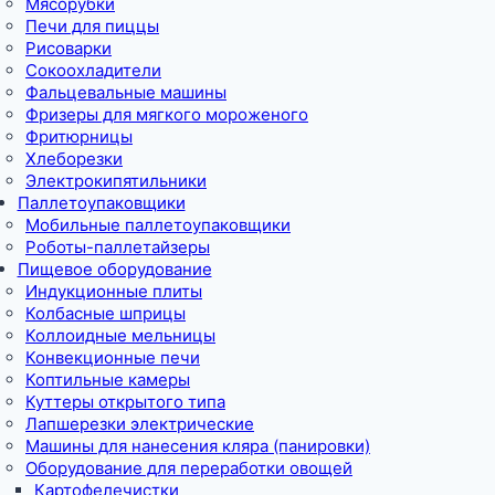
Мясорубки
Печи для пиццы
Рисоварки
Сокоохладители
Фальцевальные машины
Фризеры для мягкого мороженого
Фритюрницы
Хлеборезки
Электрокипятильники
Паллетоупаковщики
Мобильные паллетоупаковщики
Роботы-паллетайзеры
Пищевое оборудование
Индукционные плиты
Колбасные шприцы
Коллоидные мельницы
Конвекционные печи
Коптильные камеры
Куттеры открытого типа
Лапшерезки электрические
Машины для нанесения кляра (панировки)
Оборудование для переработки овощей
Картофелечистки