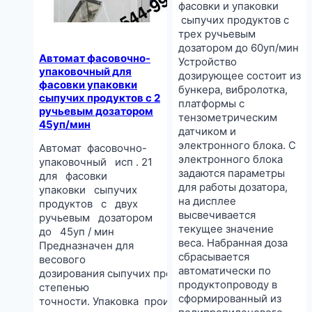
фасовки и упаковки
сыпучих продуктов с
трех ручьевым
дозатором до 60уп/мин
Автомат фасовочно-
Устройство
упаковочный для
дозирующее состоит из
фасовки упаковки
бункера, вибролотка,
сыпучих продуктов с 2
платформы с
ручьевым дозатором
тензометрическим
45уп/мин
датчиком и
электронного блока. С
Автомат фасовочно-
электронного блока
упаковочный исп . 21
задаются параметры
для фасовки
для работы дозатора,
упаковки сыпучих
на дисплее
продуктов с двух
высвечивается
ручьевым дозатором
текущее значение
до 45уп / мин
веса. Набранная доза
Предназначен для
сбрасывается
весового
автоматически по
дозирования сыпучих продуктов с высокой
продуктопроводу в
степенью
сформированный из
точности. Упаковка производится