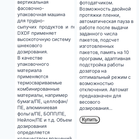
вертикальная
фотодатчиком.
фасовочно-
Возможность двойной
упаковочная машина
протяжки пленки,
для трудно-
автоматическая пауза в
сыпучих продуктов и порошков серии
работе после выдачи
DXDF применяет
заданного числа
высокоточную систему
пакетов, подсчет
шнекового
изготовленных
дозирования.
пакетов, память на 10
В качестве
программ, адаптивная
упаковочного
подстройка работы
материала
дозатора на
применяются
оптимальный режим с
термосвариваемые
возможностью
комбинированные
отключения. Автомат
материалы, например
предназначен для
бумага/ПЕ, целлофан/
весового
ПЕ, алюминиевая
дозирования…
фольга/ПЕ, БОПП/ПЕ,
Нейлон/ПЕ и т.д. Объем
Купить
дозирования
определяется
количеством вращений