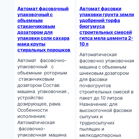
Автомат фасовочный
Автомат фасовки
упаковочный с
упаковки грунта земли
объемным
удобрений торфа
стаканчиковым
биогумуса
дозатором для
строительных смесей
упаковки соли сахара
гипса мела цемента 2-
мака крупы
10 л
стиральных порошков
Автоматическая
Автомат фасовочно-
фасовочно упаковочная
упаковочный с
машина с объемным
объемным роторным
шнековым дозатором
стаканчиковым
для фасовки
дозатором Состав:
почвогрунтов
машина упаковочная ,
строительных смесей в
устройство
пакет до 10 литров
дозирующее, рама.
Назначение: для
Особенности
высокоточной фасовки
исполнения:
сыпучих и
Автоматическая
трудносыпучих
фасовочно-
пылящих и
упаковочная машина
мелкодисперсных