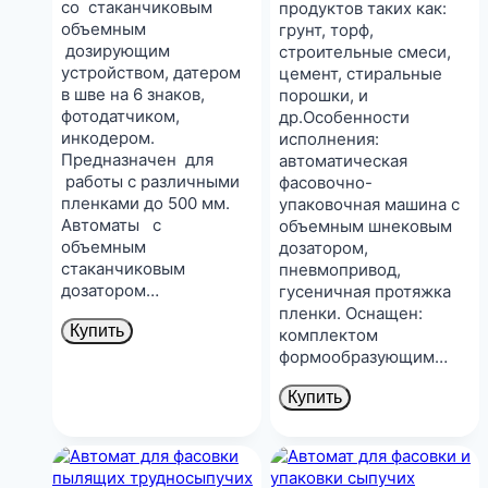
со стаканчиковым
продуктов таких как:
объемным
грунт, торф,
дозирующим
строительные смеси,
устройством, датером
цемент, стиральные
в шве на 6 знаков,
порошки, и
фотодатчиком,
др.Особенности
инкодером.
исполнения:
Предназначен для
автоматическая
работы с различными
фасовочно-
пленками до 500 мм.
упаковочная машина с
Автоматы с
объемным шнековым
объемным
дозатором,
стаканчиковым
пневмопривод,
дозатором…
гусеничная протяжка
пленки. Оснащен:
Купить
комплектом
формообразующим…
Купить