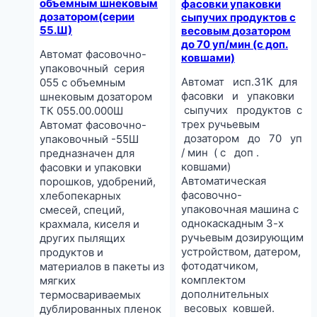
объемным шнековым
фасовки упаковки
дозатором(серии
сыпучих продуктов с
55.Ш)
весовым дозатором
до 70 уп/мин (с доп.
Автомат фасовочно-
ковшами)
упаковочный серия
Автомат исп.31K для
055 с объемным
фасовки и упаковки
шнековым дозатором
сыпучих продуктов с
ТК 055.00.000Ш
трех ручьевым
Автомат фасовочно-
дозатором до 70 уп
упаковочный -55Ш
/ мин ( с доп .
предназначен для
ковшами)
фасовки и упаковки
Автоматическая
порошков, удобрений,
фасовочно-
хлебопекарных
упаковочная машина с
смесей, специй,
однокаскадным 3-х
крахмала, киселя и
ручьевым дозирующим
других пылящих
устройством, датером,
продуктов и
фотодатчиком,
материалов в пакеты из
комплектом
мягких
дополнительных
термосвариваемых
весовых ковшей.
дублированных пленок