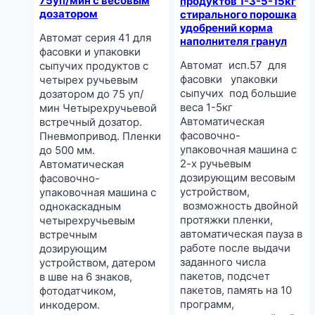
75уп/мин с весовым
продуктов 1-3-5-15кг
дозатором
стирального порошка
удобрений корма
Автомат серия 41 для
наполнителя гранул
фасовки и упаковки
Автомат исп.57 для
сыпучих продуктов с
фасовки упаковки
четырех ручьевым
сыпучих под большие
дозатором до 75 уп/
веса 1-5кг
мин Четырехручьевой
Автоматическая
встречный дозатор.
фасовочно-
Пневмопривод. Пленки
упаковочная машина с
до 500 мм.
2-х ручьевым
Автоматическая
дозирующим весовым
фасовочно-
устройством,
упаковочная машина с
возможность двойной
однокаскадным
протяжки пленки,
четырехручьевым
автоматическая пауза в
встречным
работе после выдачи
дозирующим
заданного числа
устройством, датером
пакетов, подсчет
в шве на 6 знаков,
пакетов, память на 10
фотодатчиком,
программ,
инкодером.