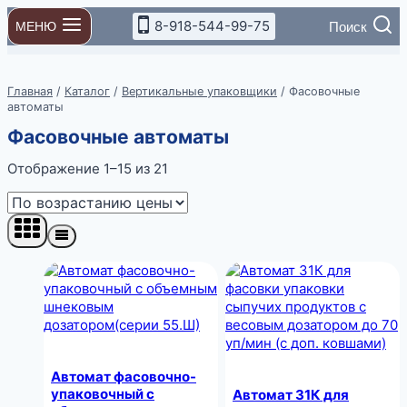
Перейти
8-918-544-99-75
Поиск
МЕНЮ
к
содержимому
Главная
/
Каталог
/
Вертикальные упаковщики
/
Фасовочные
автоматы
Фасовочные автоматы
Цены:
Отображение 1–15 из 21
по
возрастанию
Автомат фасовочно-
упаковочный с
Автомат 31К для