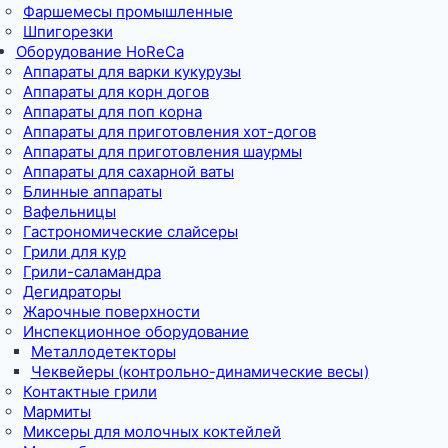
Фаршемесы промышленные
Шпигорезки
Оборудование HoReCa
Аппараты для варки кукурузы
Аппараты для корн догов
Аппараты для поп корна
Аппараты для приготовления хот-догов
Аппараты для приготовления шаурмы
Аппараты для сахарной ваты
Блинные аппараты
Вафельницы
Гастрономические слайсеры
Грили для кур
Грили-саламандра
Дегидраторы
Жарочные поверхности
Инспекционное оборудование
Металлодетекторы
Чеквейеры (контрольно-динамические весы)
Контактные грили
Мармиты
Миксеры для молочных коктейлей