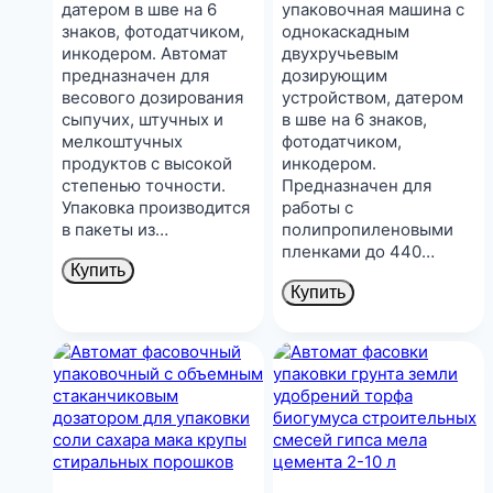
датером в шве на 6
упаковочная машина с
знаков, фотодатчиком,
однокаскадным
инкодером. Автомат
двухручьевым
предназначен для
дозирующим
весового дозирования
устройством, датером
сыпучих, штучных и
в шве на 6 знаков,
мелкоштучных
фотодатчиком,
продуктов с высокой
инкодером.
степенью точности.
Предназначен для
Упаковка производится
работы с
в пакеты из…
полипропиленовыми
пленками до 440…
Купить
Купить