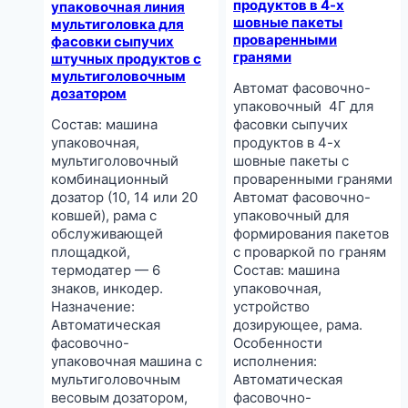
продуктов в 4-х
упаковочная линия
шовные пакеты
мультиголовка для
проваренными
фасовки сыпучих
гранями
штучных продуктов с
мультиголовочным
Автомат фасовочно-
дозатором
упаковочный 4Г для
Состав: машина
фасовки сыпучих
упаковочная,
продуктов в 4-х
мультиголовочный
шовные пакеты с
комбинационный
проваренными гранями
дозатор (10, 14 или 20
Автомат фасовочно-
ковшей), рама с
упаковочный для
обслуживающей
формирования пакетов
площадкой,
с проваркой по граням
термодатер — 6
Состав: машина
знаков, инкодер.
упаковочная,
Назначение:
устройство
Автоматическая
дозирующее, рама.
фасовочно-
Особенности
упаковочная машина с
исполнения:
мультиголовочным
Автоматическая
весовым дозатором,
фасовочно-