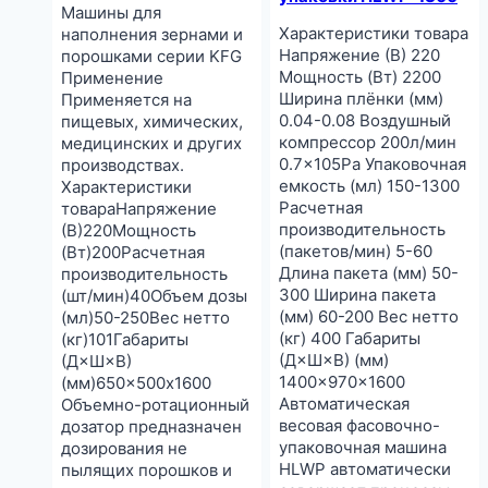
Машины для
Характеристики товара
наполнения зернами и
Напряжение (В) 220
порошками серии KFG
Мощность (Вт) 2200
Применение
Ширина плёнки (мм)
Применяется на
0.04-0.08 Воздушный
пищевых, химических,
компрессор 200л/мин
медицинских и других
0.7×105Pa Упаковочная
производствах.
емкость (мл) 150-1300
Характеристики
Расчетная
товараНапряжение
производительность
(В)220Мощность
(пакетов/мин) 5-60
(Вт)200Расчетная
Длина пакета (мм) 50-
производительность
300 Ширина пакета
(шт/мин)40Объем дозы
(мм) 60-200 Вес нетто
(мл)50-250Вес нетто
(кг) 400 Габариты
(кг)101Габариты
(Д×Ш×В) (мм)
(Д×Ш×В)
1400×970×1600
(мм)650×500х1600
Автоматическая
Объемно-ротационный
весовая фасовочно-
дозатор предназначен
упаковочная машина
дозирования не
HLWP автоматически
пылящих порошков и