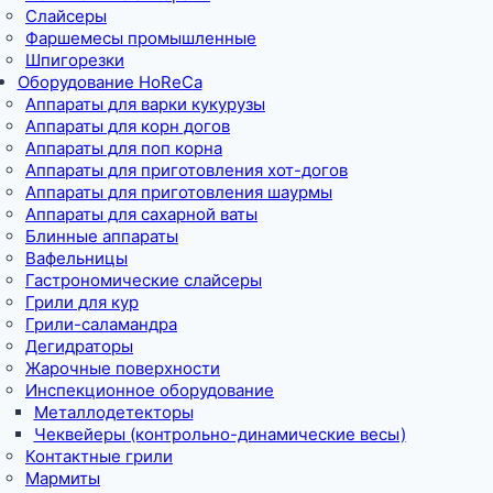
Слайсеры
Фаршемесы промышленные
Шпигорезки
Оборудование HoReCa
Аппараты для варки кукурузы
Аппараты для корн догов
Аппараты для поп корна
Аппараты для приготовления хот-догов
Аппараты для приготовления шаурмы
Аппараты для сахарной ваты
Блинные аппараты
Вафельницы
Гастрономические слайсеры
Грили для кур
Грили-саламандра
Дегидраторы
Жарочные поверхности
Инспекционное оборудование
Металлодетекторы
Чеквейеры (контрольно-динамические весы)
Контактные грили
Мармиты