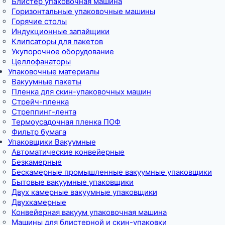
Блистер упаковочная машина
Горизонтальные упаковочные машины
Горячие столы
Индукционные запайщики
Клипсаторы для пакетов
Укупорочное оборудование
Целлофанаторы
Упаковочные материалы
Вакуумные пакеты
Пленка для скин-упаковочных машин
Стрейч-пленка
Стреппинг-лента
Термоусадочная пленка ПОФ
Фильтр бумага
Упаковщики Вакуумные
Автоматические конвейерные
Безкамерные
Бескамерные промышленные вакуумные упаковщики
Бытовые вакуумные упаковщики
Двух камерные вакуумные упаковщики
Двухкамерные
Конвейерная вакуум упаковочная машина
Машины для блистерной и скин-упаковки