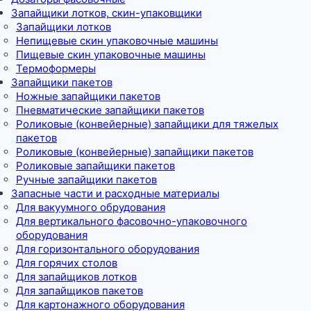
Запайщики лотков, скин-упаковщики
Запайщики лотков
Непищевые скин упаковочные машины
Пищевые скин упаковочные машины
Термоформеры
Запайщики пакетов
Ножные запайщики пакетов
Пневматические запайщики пакетов
Роликовые (конвейерные) запайщики для тяжелых
пакетов
Роликовые (конвейерные) запайщики пакетов
Роликовые запайщики пакетов
Ручные запайщики пакетов
Запасные части и расходные материалы
Для вакуумного обрудования
Для вертикального фасовочно-упаковочного
оборудования
Для горизонтального оборудования
Для горячих столов
Для запайщиков лотков
Для запайщиков пакетов
Для картонажного оборудования