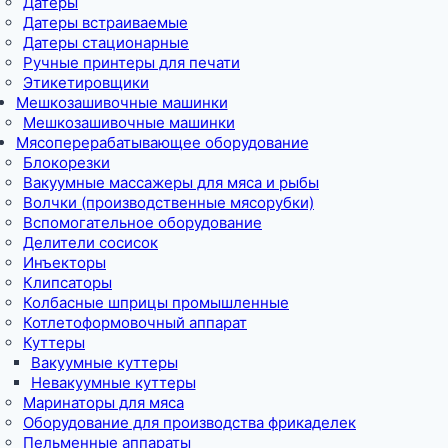
Датеры
Датеры встраиваемые
Датеры стационарные
Ручные принтеры для печати
Этикетировщики
Мешкозашивочные машинки
Мешкозашивочные машинки
Мясоперерабатывающее оборудование
Блокорезки
Вакуумные массажеры для мяса и рыбы
Волчки (производственные мясорубки)
Вспомогательное оборудование
Делители сосисок
Инъекторы
Клипсаторы
Колбасные шприцы промышленные
Котлетоформовочный аппарат
Куттеры
Вакуумные куттеры
Невакуумные куттеры
Маринаторы для мяса
Оборудование для производства фрикаделек
Пельменные аппараты