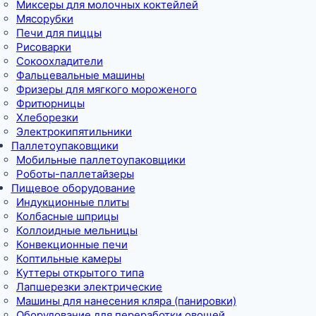
Миксеры для молочных коктейлей
Мясорубки
Печи для пиццы
Рисоварки
Сокоохладители
Фальцевальные машины
Фризеры для мягкого мороженого
Фритюрницы
Хлеборезки
Электрокипятильники
Паллетоупаковщики
Мобильные паллетоупаковщики
Роботы-паллетайзеры
Пищевое оборудование
Индукционные плиты
Колбасные шприцы
Коллоидные мельницы
Конвекционные печи
Коптильные камеры
Куттеры открытого типа
Лапшерезки электрические
Машины для нанесения кляра (панировки)
Оборудование для переработки овощей