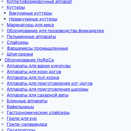
Котлетоформовочный аппарат
Куттеры
Вакуумные куттеры
Невакуумные куттеры
Маринаторы для мяса
Оборудование для производства фрикаделек
Пельменные аппараты
Слайсеры
Фаршемесы промышленные
Шпигорезки
Оборудование HoReCa
Аппараты для варки кукурузы
Аппараты для корн догов
Аппараты для поп корна
Аппараты для приготовления хот-догов
Аппараты для приготовления шаурмы
Аппараты для сахарной ваты
Блинные аппараты
Вафельницы
Гастрономические слайсеры
Грили для кур
Грили-саламандра
Дегидраторы