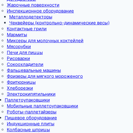
Жарочные поверхности
Инспекционное оборудование
Металлодетекторы
Чеквейеры (контрольно-динамические весы)
Контактные грили
Мармиты
Миксеры для молочных коктейлей
Мясорубки
Печи для пиццы
Рисоварки
Сокоохладители
Фальцевальные машины
Фризеры для мягкого мороженого
Фритюрницы
Хлеборезки
Электрокипятильники
Паллетоупаковщики
Мобильные паллетоупаковщики
Роботы-паллетайзеры
Пищевое оборудование
Индукционные плиты
Колбасные шприцы