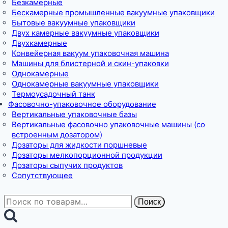
Безкамерные
Бескамерные промышленные вакуумные упаковщики
Бытовые вакуумные упаковщики
Двух камерные вакуумные упаковщики
Двухкамерные
Конвейерная вакуум упаковочная машина
Машины для блистерной и скин-упаковки
Однокамерные
Однокамерные вакуумные упаковщики
Термоусадочный танк
Фасовочно-упаковочное оборудование
Вертикальные упаковочные базы
Вертикальные фасовочно упаковочные машины (со
встроенным дозатором)
Дозаторы для жидкости поршневые
Дозаторы мелкопорционной продукции
Дозаторы сыпучих продуктов
Сопутствующее
Искать:
Поиск