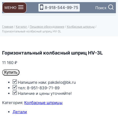
Перейти
8-918-544-99-75
Поиск
МЕНЮ
к
содержимому
Главная
/
Каталог
/
Пищевое оборудование
/
Колбасные шприцы
/
Горизонтальный колбасный шприц HV-3L
Горизонтальный колбасный шприц HV-3L
11 160
₽
Купить
Напишите нам: pakdelo@bk.ru
тел: 8-951-839-71-89
Наличие и цены уточняйте!
Категория:
Колбасные шприцы
Детали