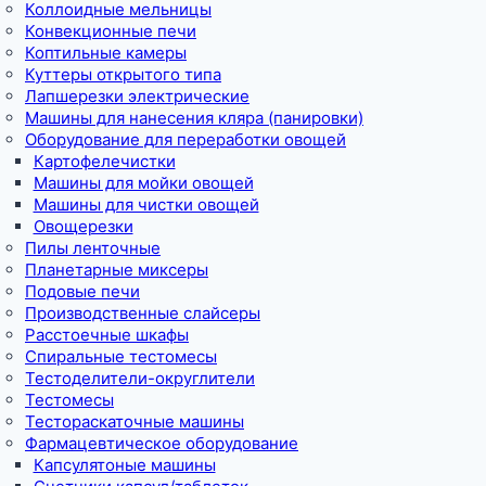
Коллоидные мельницы
Конвекционные печи
Коптильные камеры
Куттеры открытого типа
Лапшерезки электрические
Машины для нанесения кляра (панировки)
Оборудование для переработки овощей
Картофелечистки
Машины для мойки овощей
Машины для чистки овощей
Овощерезки
Пилы ленточные
Планетарные миксеры
Подовые печи
Производственные слайсеры
Расстоечные шкафы
Спиральные тестомесы
Тестоделители-округлители
Тестомесы
Тестораскаточные машины
Фармацевтическое оборудование
Капсулятоные машины