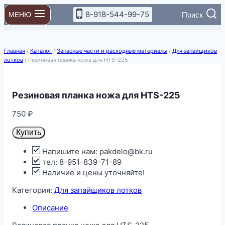
Перейти
8-918-544-99-75
Поиск
МЕНЮ
к
содержимому
Главная
/
Каталог
/
Запасные части и расходные материалы
/
Для запайщиков
лотков
/
Резиновая планка ножа для HTS-225
Резиновая планка ножа для HTS-225
750
₽
Купить
Напишите нам: pakdelo@bk.ru
тел: 8-951-839-71-89
Наличие и цены уточняйте!
Категория:
Для запайщиков лотков
Описание