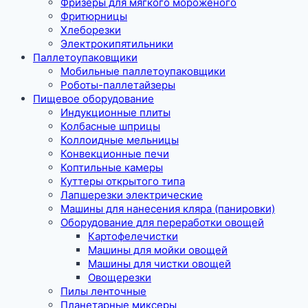
Фризеры для мягкого мороженого
Фритюрницы
Хлеборезки
Электрокипятильники
Паллетоупаковщики
Мобильные паллетоупаковщики
Роботы-паллетайзеры
Пищевое оборудование
Индукционные плиты
Колбасные шприцы
Коллоидные мельницы
Конвекционные печи
Коптильные камеры
Куттеры открытого типа
Лапшерезки электрические
Машины для нанесения кляра (панировки)
Оборудование для переработки овощей
Картофелечистки
Машины для мойки овощей
Машины для чистки овощей
Овощерезки
Пилы ленточные
Планетарные миксеры