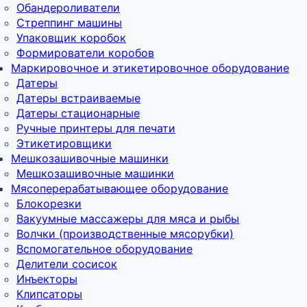
Обандероливатели
Стреппинг машины
Упаковщик коробок
Формирователи коробов
Маркировочное и этикетировочное оборудование
Датеры
Датеры встраиваемые
Датеры стационарные
Ручные принтеры для печати
Этикетировщики
Мешкозашивочные машинки
Мешкозашивочные машинки
Мясоперерабатывающее оборудование
Блокорезки
Вакуумные массажеры для мяса и рыбы
Волчки (производственные мясорубки)
Вспомогательное оборудование
Делители сосисок
Инъекторы
Клипсаторы