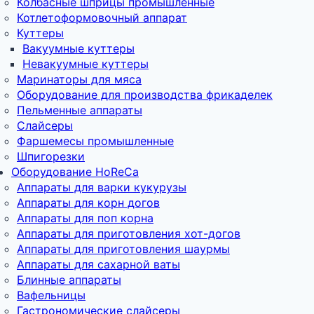
Колбасные шприцы промышленные
Котлетоформовочный аппарат
Куттеры
Вакуумные куттеры
Невакуумные куттеры
Маринаторы для мяса
Оборудование для производства фрикаделек
Пельменные аппараты
Слайсеры
Фаршемесы промышленные
Шпигорезки
Оборудование HoReCa
Аппараты для варки кукурузы
Аппараты для корн догов
Аппараты для поп корна
Аппараты для приготовления хот-догов
Аппараты для приготовления шаурмы
Аппараты для сахарной ваты
Блинные аппараты
Вафельницы
Гастрономические слайсеры