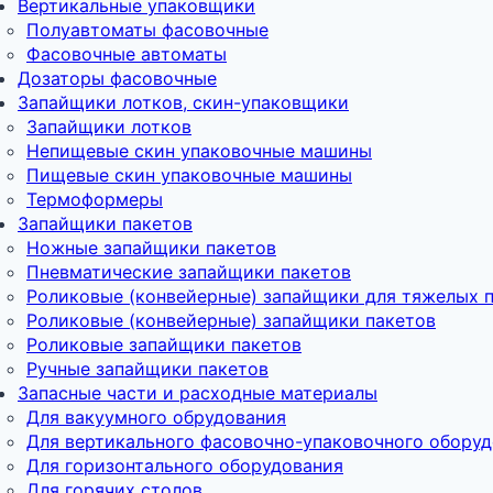
Вертикальные упаковщики
Полуавтоматы фасовочные
Фасовочные автоматы
Дозаторы фасовочные
Запайщики лотков, скин-упаковщики
Запайщики лотков
Непищевые скин упаковочные машины
Пищевые скин упаковочные машины
Термоформеры
Запайщики пакетов
Ножные запайщики пакетов
Пневматические запайщики пакетов
Роликовые (конвейерные) запайщики для тяжелых 
Роликовые (конвейерные) запайщики пакетов
Роликовые запайщики пакетов
Ручные запайщики пакетов
Запасные части и расходные материалы
Для вакуумного обрудования
Для вертикального фасовочно-упаковочного обору
Для горизонтального оборудования
Для горячих столов