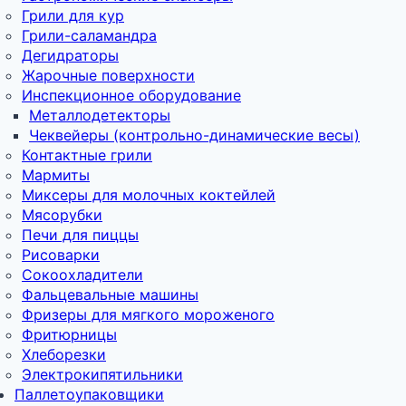
Грили для кур
Грили-саламандра
Дегидраторы
Жарочные поверхности
Инспекционное оборудование
Металлодетекторы
Чеквейеры (контрольно-динамические весы)
Контактные грили
Мармиты
Миксеры для молочных коктейлей
Мясорубки
Печи для пиццы
Рисоварки
Сокоохладители
Фальцевальные машины
Фризеры для мягкого мороженого
Фритюрницы
Хлеборезки
Электрокипятильники
Паллетоупаковщики