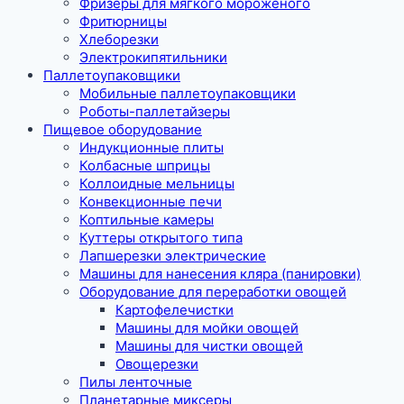
Фризеры для мягкого мороженого
Фритюрницы
Хлеборезки
Электрокипятильники
Паллетоупаковщики
Мобильные паллетоупаковщики
Роботы-паллетайзеры
Пищевое оборудование
Индукционные плиты
Колбасные шприцы
Коллоидные мельницы
Конвекционные печи
Коптильные камеры
Куттеры открытого типа
Лапшерезки электрические
Машины для нанесения кляра (панировки)
Оборудование для переработки овощей
Картофелечистки
Машины для мойки овощей
Машины для чистки овощей
Овощерезки
Пилы ленточные
Планетарные миксеры