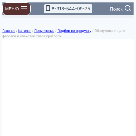
Перейти
8-918-544-99-75
Поиск
МЕНЮ
к
содержимому
Главная
/
Каталог
/
Популярные
/
Подбор по продукту
/
Оборудование для
фасовки и упаковки хлеба круглого