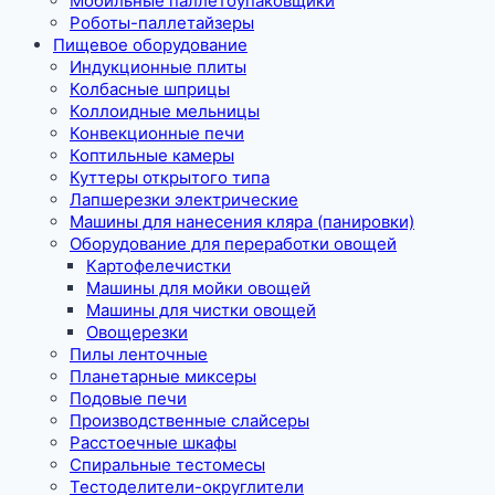
Мобильные паллетоупаковщики
Роботы-паллетайзеры
Пищевое оборудование
Индукционные плиты
Колбасные шприцы
Коллоидные мельницы
Конвекционные печи
Коптильные камеры
Куттеры открытого типа
Лапшерезки электрические
Машины для нанесения кляра (панировки)
Оборудование для переработки овощей
Картофелечистки
Машины для мойки овощей
Машины для чистки овощей
Овощерезки
Пилы ленточные
Планетарные миксеры
Подовые печи
Производственные слайсеры
Расстоечные шкафы
Спиральные тестомесы
Тестоделители-округлители