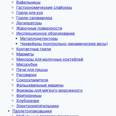
Вафельницы
Гастрономические слайсеры
Грили для кур
Грили-саламандра
Дегидраторы
Жарочные поверхности
Инспекционное оборудование
Металлодетекторы
Чеквейеры (контрольно-динамические весы)
Контактные грили
Мармиты
Миксеры для молочных коктейлей
Мясорубки
Печи для пиццы
Рисоварки
Сокоохладители
Фальцевальные машины
Фризеры для мягкого мороженого
Фритюрницы
Хлеборезки
Электрокипятильники
Паллетоупаковщики