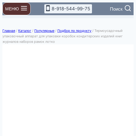
Перейти
8-918-544-99-75
Поиск
МЕНЮ
к
содержимому
Главная
/
Каталог
/
Популярные
/
Подбор по продукту
/
Термоусадочный
упаковочный аппарат для упаковки коробок кондитерских изделий книг
журналов наборов рамок лотко