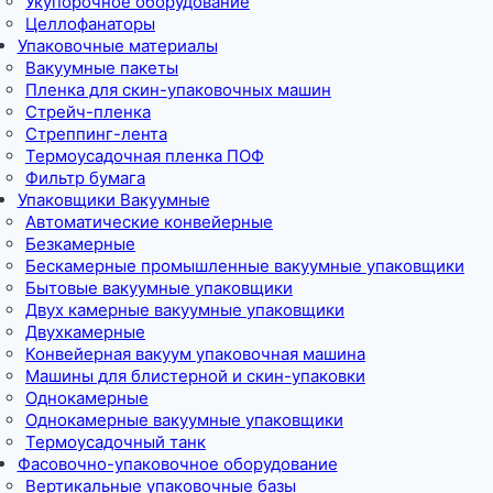
Укупорочное оборудование
Целлофанаторы
Упаковочные материалы
Вакуумные пакеты
Пленка для скин-упаковочных машин
Стрейч-пленка
Стреппинг-лента
Термоусадочная пленка ПОФ
Фильтр бумага
Упаковщики Вакуумные
Автоматические конвейерные
Безкамерные
Бескамерные промышленные вакуумные упаковщики
Бытовые вакуумные упаковщики
Двух камерные вакуумные упаковщики
Двухкамерные
Конвейерная вакуум упаковочная машина
Машины для блистерной и скин-упаковки
Однокамерные
Однокамерные вакуумные упаковщики
Термоусадочный танк
Фасовочно-упаковочное оборудование
Вертикальные упаковочные базы