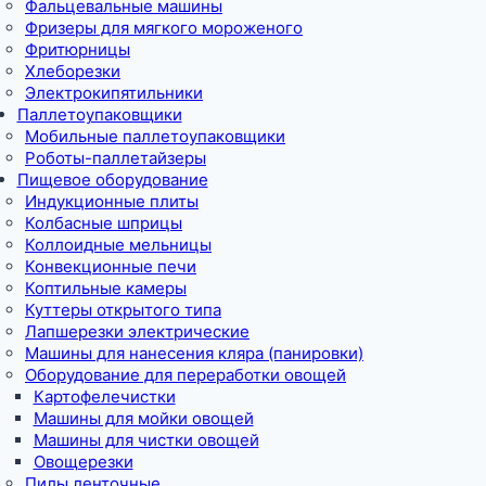
Фальцевальные машины
Фризеры для мягкого мороженого
Фритюрницы
Хлеборезки
Электрокипятильники
Паллетоупаковщики
Мобильные паллетоупаковщики
Роботы-паллетайзеры
Пищевое оборудование
Индукционные плиты
Колбасные шприцы
Коллоидные мельницы
Конвекционные печи
Коптильные камеры
Куттеры открытого типа
Лапшерезки электрические
Машины для нанесения кляра (панировки)
Оборудование для переработки овощей
Картофелечистки
Машины для мойки овощей
Машины для чистки овощей
Овощерезки
Пилы ленточные