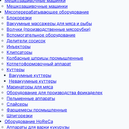
Мешкозашивочные машинки
Мешкозашивочные машинки
Мясоперерабатывающее оборудование
Блокорезки
Вакуумные массажеры для мяса и рыбы
Волчки (производственные мясорубки)
Вспомогательное оборудование
Делители сосисок
Инъекторы
Клипсаторы
Колбасные шприцы промышленные
Котлетоформовочный аппарат
Куттеры
Вакуумные куттеры
Невакуумные куттеры
Маринаторы для мяса
Оборудование для производства фрикаделек
Пельменные аппараты
Слайсеры
Фаршемесы промышленные
Шпигорезки
Оборудование HoReCa
Аппараты для варки кукурузы