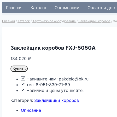
Перейти
Главная
Каталог
О компании
Оплата и дос
к
содержимому
Главная
/
Каталог
/
Картонажное оборудование
/
Заклейщики коробов
/
За
Заклейщик коробов FXJ-5050A
184 020
₽
Купить
Напишите нам: pakdelo@bk.ru
тел: 8-951-839-71-89
Наличие и цены уточняйте!
Категория:
Заклейщики коробов
Описание