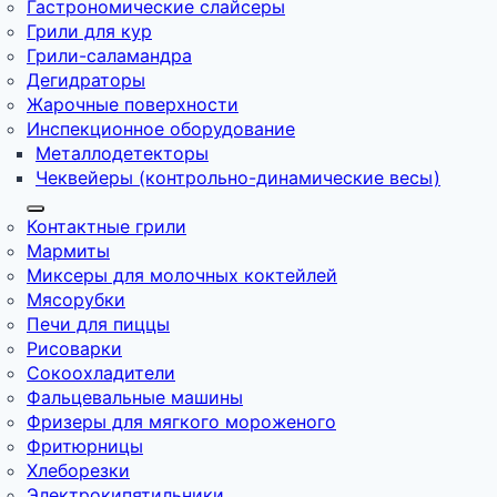
Гастрономические слайсеры
Грили для кур
Грили-саламандра
Дегидраторы
Жарочные поверхности
Инспекционное оборудование
Металлодетекторы
Чеквейеры (контрольно-динамические весы)
Контактные грили
Мармиты
Миксеры для молочных коктейлей
Мясорубки
Печи для пиццы
Рисоварки
Сокоохладители
Фальцевальные машины
Фризеры для мягкого мороженого
Фритюрницы
Хлеборезки
Электрокипятильники