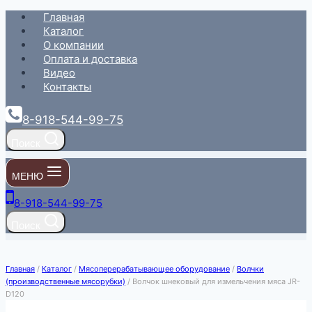
Перейти
Главная
к
Каталог
содержимому
О компании
Оплата и доставка
Видео
Контакты
8-918-544-99-75
Поиск
МЕНЮ
8-918-544-99-75
Поиск
Главная
/
Каталог
/
Мясоперерабатывающее оборудование
/
Волчки
(производственные мясорубки)
/
Волчок шнековый для измельчения мяса JR-
D120