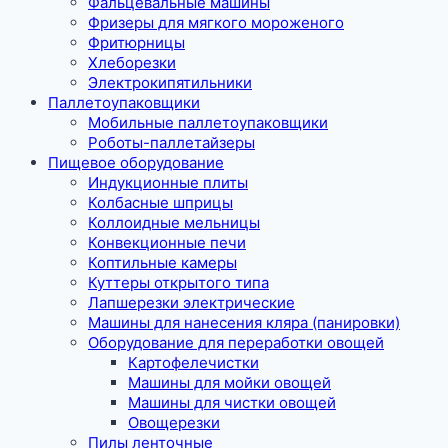
Фальцевальные машины
Фризеры для мягкого мороженого
Фритюрницы
Хлеборезки
Электрокипятильники
Паллетоупаковщики
Мобильные паллетоупаковщики
Роботы-паллетайзеры
Пищевое оборудование
Индукционные плиты
Колбасные шприцы
Коллоидные мельницы
Конвекционные печи
Коптильные камеры
Куттеры открытого типа
Лапшерезки электрические
Машины для нанесения кляра (панировки)
Оборудование для переработки овощей
Картофелечистки
Машины для мойки овощей
Машины для чистки овощей
Овощерезки
Пилы ленточные