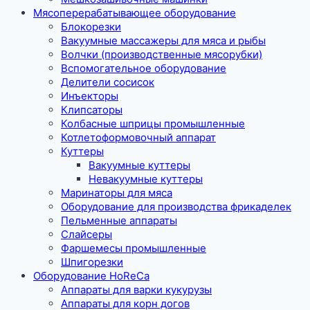
Мясоперерабатывающее оборудование
Блокорезки
Вакуумные массажеры для мяса и рыбы
Волчки (производственные мясорубки)
Вспомогательное оборудование
Делители сосисок
Инъекторы
Клипсаторы
Колбасные шприцы промышленные
Котлетоформовочный аппарат
Куттеры
Вакуумные куттеры
Невакуумные куттеры
Маринаторы для мяса
Оборудование для производства фрикаделек
Пельменные аппараты
Слайсеры
Фаршемесы промышленные
Шпигорезки
Оборудование HoReCa
Аппараты для варки кукурузы
Аппараты для корн догов