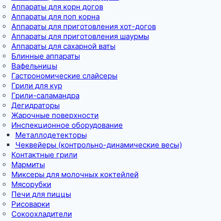
Аппараты для корн догов
Аппараты для поп корна
Аппараты для приготовления хот-догов
Аппараты для приготовления шаурмы
Аппараты для сахарной ваты
Блинные аппараты
Вафельницы
Гастрономические слайсеры
Грили для кур
Грили-саламандра
Дегидраторы
Жарочные поверхности
Инспекционное оборудование
Металлодетекторы
Чеквейеры (контрольно-динамические весы)
Контактные грили
Мармиты
Миксеры для молочных коктейлей
Мясорубки
Печи для пиццы
Рисоварки
Сокоохладители