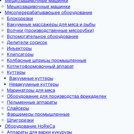
Мешкозашивочные машинки
Мешкозашивочные машинки
Мясоперерабатывающее оборудование
Блокорезки
Вакуумные массажеры для мяса и рыбы
Волчки (производственные мясорубки)
Вспомогательное оборудование
Делители сосисок
Инъекторы
Клипсаторы
Колбасные шприцы промышленные
Котлетоформовочный аппарат
Куттеры
Вакуумные куттеры
Невакуумные куттеры
Маринаторы для мяса
Оборудование для производства фрикаделек
Пельменные аппараты
Слайсеры
Фаршемесы промышленные
Шпигорезки
Оборудование HoReCa
Аппараты для варки кукурузы