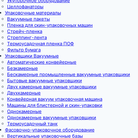
Укупорочное оборудование
Целлофанаторы
Упаковочные материалы
Вакуумные пакеты
Пленка для скин-упаковочных машин
Стрейч-пленка
Стреппинг-лента
Термоусадочная пленка ПОФ
Фильтр бумага
Упаковщики Вакуумные
Автоматические конвейерные
Безкамерные
Бескамерные промышленные вакуумные упаковщики
Бытовые вакуумные упаковщики
Двух камерные вакуумные упаковщики
Двухкамерные
Конвейерная вакуум упаковочная машина
Машины для блистерной и скин-упаковки
Однокамерные
Однокамерные вакуумные упаковщики
Термоусадочный танк
Фасовочно-упаковочное оборудование
Вертикальные упаковочные базы