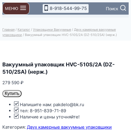
Перейти
8-918-544-99-75
Поиск
МЕНЮ
к
содержимому
Главная
/
Каталог
/
Упаковщики Вакуумные
/
Двух камерные вакуумные
упаковщики
/
Вакуумный упаковщик HVC-510S/2A (DZ-510/2SA) (нерж.)
Вакуумный упаковщик HVC-510S/2A (DZ-
510/2SA) (нерж.)
279 590
₽
Купить
Напишите нам: pakdelo@bk.ru
тел: 8-951-839-71-89
Наличие и цены уточняйте!
Категория:
Двух камерные вакуумные упаковщики