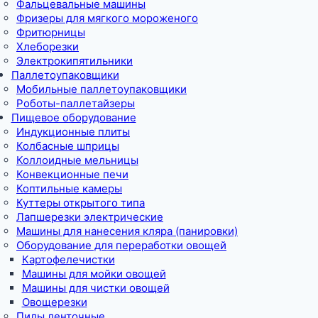
Фальцевальные машины
Фризеры для мягкого мороженого
Фритюрницы
Хлеборезки
Электрокипятильники
Паллетоупаковщики
Мобильные паллетоупаковщики
Роботы-паллетайзеры
Пищевое оборудование
Индукционные плиты
Колбасные шприцы
Коллоидные мельницы
Конвекционные печи
Коптильные камеры
Куттеры открытого типа
Лапшерезки электрические
Машины для нанесения кляра (панировки)
Оборудование для переработки овощей
Картофелечистки
Машины для мойки овощей
Машины для чистки овощей
Овощерезки
Пилы ленточные