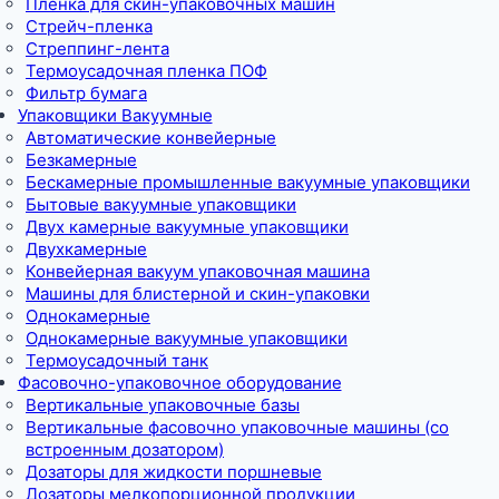
Пленка для скин-упаковочных машин
Стрейч-пленка
Стреппинг-лента
Термоусадочная пленка ПОФ
Фильтр бумага
Упаковщики Вакуумные
Автоматические конвейерные
Безкамерные
Бескамерные промышленные вакуумные упаковщики
Бытовые вакуумные упаковщики
Двух камерные вакуумные упаковщики
Двухкамерные
Конвейерная вакуум упаковочная машина
Машины для блистерной и скин-упаковки
Однокамерные
Однокамерные вакуумные упаковщики
Термоусадочный танк
Фасовочно-упаковочное оборудование
Вертикальные упаковочные базы
Вертикальные фасовочно упаковочные машины (со
встроенным дозатором)
Дозаторы для жидкости поршневые
Дозаторы мелкопорционной продукции