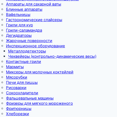
Аппараты для сахарной ваты
Блинные аппараты
Вафельницы
Гастрономические слайсеры
Грили для кур
Грили-саламандра
Дегидраторы
Жарочные поверхности
Инспекционное оборудование
Металлодетекторы
Чеквейеры (контрольно-динамические весы)
Контактные грили
Мармиты
Миксеры для молочных коктейлей
Мясорубки
Печи для пиццы
Рисоварки
Сокоохладители
Фальцевальные машины
Фризеры для мягкого мороженого
Фритюрницы
Хлеборезки