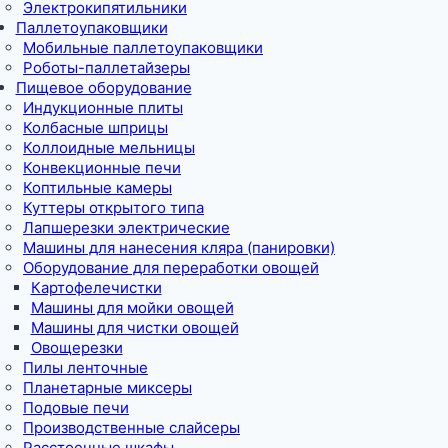
Электрокипятильники
Паллетоупаковщики
Мобильные паллетоупаковщики
Роботы-паллетайзеры
Пищевое оборудование
Индукционные плиты
Колбасные шприцы
Коллоидные мельницы
Конвекционные печи
Коптильные камеры
Куттеры открытого типа
Лапшерезки электрические
Машины для нанесения кляра (панировки)
Оборудование для переработки овощей
Картофелечистки
Машины для мойки овощей
Машины для чистки овощей
Овощерезки
Пилы ленточные
Планетарные миксеры
Подовые печи
Производственные слайсеры
Расстоечные шкафы