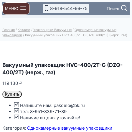
Перейти
8-918-544-99-75
Поиск
МЕНЮ
к
содержимому
Главная
/
Каталог
/
Упаковщики Вакуумные
/
Однокамерные вакуумные
упаковщики
/
Вакуумный упаковщик HVC-400/2T-G (DZQ-400/2T) (нерж., газ)
Вакуумный упаковщик HVC-400/2T-G (DZQ-
400/2T) (нерж., газ)
119 130
₽
Купить
Напишите нам: pakdelo@bk.ru
тел: 8-951-839-71-89
Наличие и цены уточняйте!
Категория:
Однокамерные вакуумные упаковщики