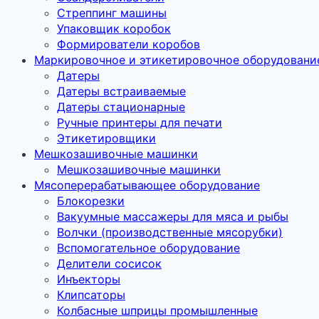
Стреппинг машины
Упаковщик коробок
Формирователи коробов
Маркировочное и этикетировочное оборудовани
Датеры
Датеры встраиваемые
Датеры стационарные
Ручные принтеры для печати
Этикетировщики
Мешкозашивочные машинки
Мешкозашивочные машинки
Мясоперерабатывающее оборудование
Блокорезки
Вакуумные массажеры для мяса и рыбы
Волчки (производственные мясорубки)
Вспомогательное оборудование
Делители сосисок
Инъекторы
Клипсаторы
Колбасные шприцы промышленные