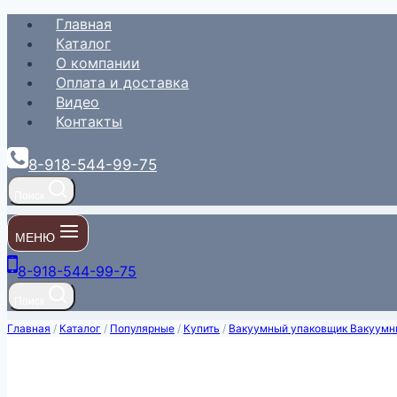
Перейти
Главная
к
Каталог
содержимому
О компании
Оплата и доставка
Видео
Контакты
8-918-544-99-75
Поиск
МЕНЮ
8-918-544-99-75
Поиск
Главная
/
Каталог
/
Популярные
/
Купить
/
Вакуумный упаковщик Вакуумн