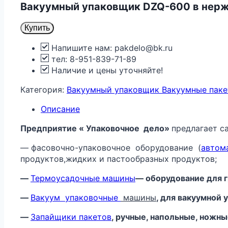
Вакуумный упаковщик DZQ-600 в нер
Купить
Напишите нам: pakdelo@bk.ru
тел: 8-951-839-71-89
Наличие и цены уточняйте!
Категория:
Вакуумный упаковщик Вакуумные паке
Описание
Предприятие « Упаковочное дело»
предлагает с
— фасовочно-упаковочное оборудование (
автом
продуктов,жидких и пастообразных продуктов;
—
Термоусадочные машины
— оборудование для г
—
Вакуум
упаковочные
машины
, для вакуумной
—
Запайщики пакетов
, ручные, напольные, ножн