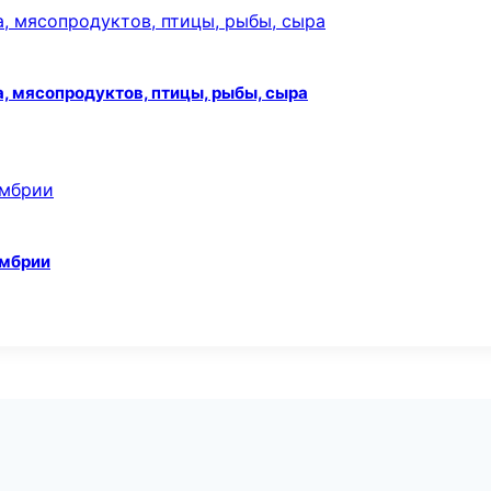
, мясопродуктов, птицы, рыбы, сыра
умбрии