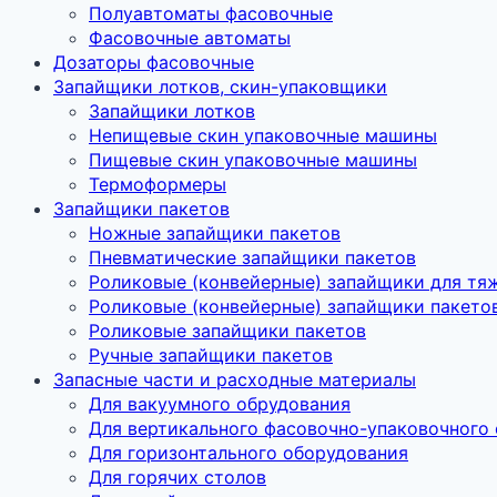
Полуавтоматы фасовочные
Фасовочные автоматы
Дозаторы фасовочные
Запайщики лотков, скин-упаковщики
Запайщики лотков
Непищевые скин упаковочные машины
Пищевые скин упаковочные машины
Термоформеры
Запайщики пакетов
Ножные запайщики пакетов
Пневматические запайщики пакетов
Роликовые (конвейерные) запайщики для тя
Роликовые (конвейерные) запайщики пакето
Роликовые запайщики пакетов
Ручные запайщики пакетов
Запасные части и расходные материалы
Для вакуумного обрудования
Для вертикального фасовочно-упаковочного
Для горизонтального оборудования
Для горячих столов