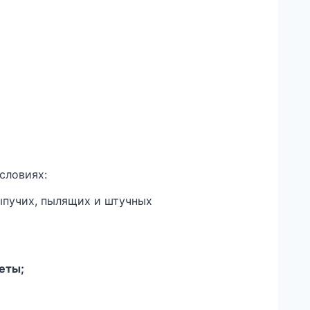
словиях:
ыпучих, пылящих и штучных
еты;