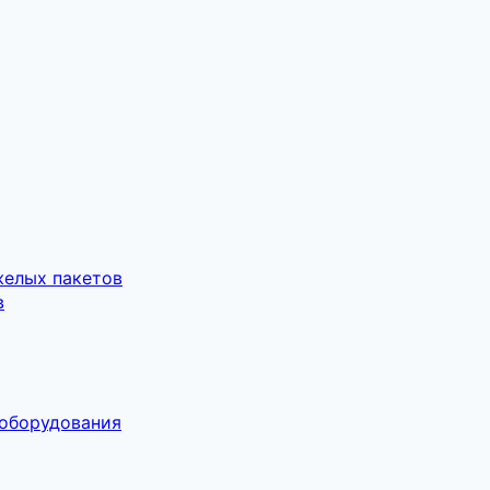
желых пакетов
в
 оборудования