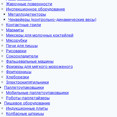
Жарочные поверхности
Инспекционное оборудование
Металлодетекторы
Чеквейеры (контрольно-динамические весы)
Контактные грили
Мармиты
Миксеры для молочных коктейлей
Мясорубки
Печи для пиццы
Рисоварки
Сокоохладители
Фальцевальные машины
Фризеры для мягкого мороженого
Фритюрницы
Хлеборезки
Электрокипятильники
Паллетоупаковщики
Мобильные паллетоупаковщики
Роботы-паллетайзеры
Пищевое оборудование
Индукционные плиты
Колбасные шприцы