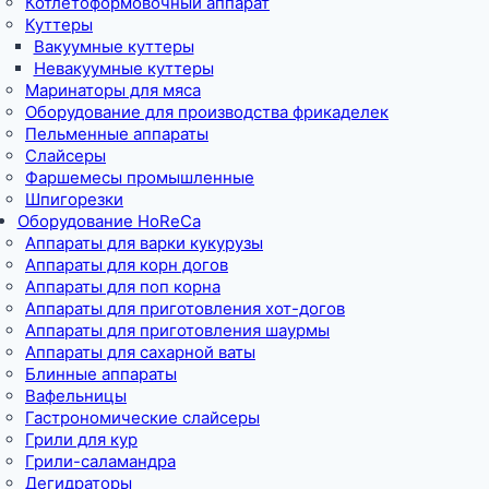
Котлетоформовочный аппарат
Куттеры
Вакуумные куттеры
Невакуумные куттеры
Маринаторы для мяса
Оборудование для производства фрикаделек
Пельменные аппараты
Слайсеры
Фаршемесы промышленные
Шпигорезки
Оборудование HoReCa
Аппараты для варки кукурузы
Аппараты для корн догов
Аппараты для поп корна
Аппараты для приготовления хот-догов
Аппараты для приготовления шаурмы
Аппараты для сахарной ваты
Блинные аппараты
Вафельницы
Гастрономические слайсеры
Грили для кур
Грили-саламандра
Дегидраторы