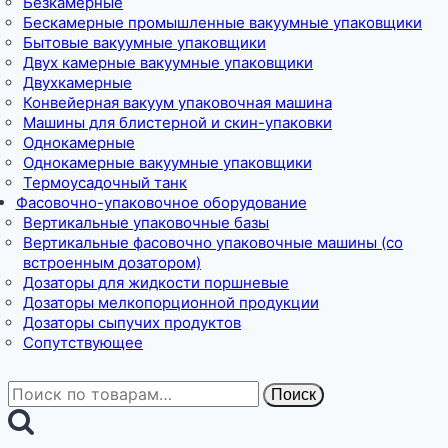
Безкамерные
Бескамерные промышленные вакуумные упаковщики
Бытовые вакуумные упаковщики
Двух камерные вакуумные упаковщики
Двухкамерные
Конвейерная вакуум упаковочная машина
Машины для блистерной и скин-упаковки
Однокамерные
Однокамерные вакуумные упаковщики
Термоусадочный танк
Фасовочно-упаковочное оборудование
Вертикальные упаковочные базы
Вертикальные фасовочно упаковочные машины (со
встроенным дозатором)
Дозаторы для жидкости поршневые
Дозаторы мелкопорционной продукции
Дозаторы сыпучих продуктов
Сопутствующее
Искать:
Поиск