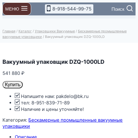
Перейти
8-918-544-99-75
Поиск
МЕНЮ
к
содержимому
Главная
/
Каталог
/
Упаковщики Вакуумные
/
Бескамерные промышленные
вакуумные упаковщики
/
Вакуумный упаковщик DZQ-1000LD
Вакуумный упаковщик DZQ-1000LD
541 880
₽
Купить
Напишите нам: pakdelo@bk.ru
тел: 8-951-839-71-89
Наличие и цены уточняйте!
Категория:
Бескамерные промышленные вакуумные
упаковщики
Описание