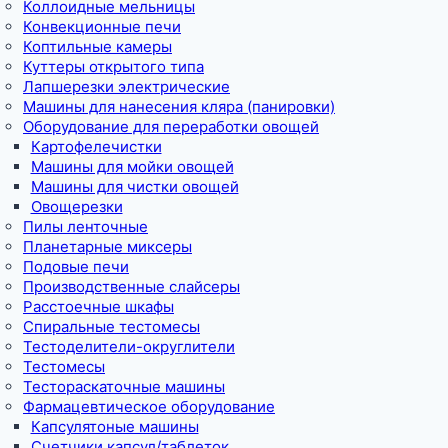
Коллоидные мельницы
Конвекционные печи
Коптильные камеры
Куттеры открытого типа
Лапшерезки электрические
Машины для нанесения кляра (панировки)
Оборудование для переработки овощей
Картофелечистки
Машины для мойки овощей
Машины для чистки овощей
Овощерезки
Пилы ленточные
Планетарные миксеры
Подовые печи
Производственные слайсеры
Расстоечные шкафы
Спиральные тестомесы
Тестоделители-округлители
Тестомесы
Тестораскаточные машины
Фармацевтическое оборудование
Капсулятоные машины
Счетчики капсул/таблеток