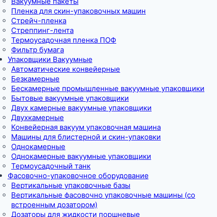
Вакуумные пакеты
Пленка для скин-упаковочных машин
Стрейч-пленка
Стреппинг-лента
Термоусадочная пленка ПОФ
Фильтр бумага
Упаковщики Вакуумные
Автоматические конвейерные
Безкамерные
Бескамерные промышленные вакуумные упаковщики
Бытовые вакуумные упаковщики
Двух камерные вакуумные упаковщики
Двухкамерные
Конвейерная вакуум упаковочная машина
Машины для блистерной и скин-упаковки
Однокамерные
Однокамерные вакуумные упаковщики
Термоусадочный танк
Фасовочно-упаковочное оборудование
Вертикальные упаковочные базы
Вертикальные фасовочно упаковочные машины (со
встроенным дозатором)
Дозаторы для жидкости поршневые