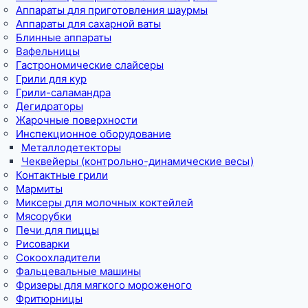
Аппараты для приготовления шаурмы
Аппараты для сахарной ваты
Блинные аппараты
Вафельницы
Гастрономические слайсеры
Грили для кур
Грили-саламандра
Дегидраторы
Жарочные поверхности
Инспекционное оборудование
Металлодетекторы
Чеквейеры (контрольно-динамические весы)
Контактные грили
Мармиты
Миксеры для молочных коктейлей
Мясорубки
Печи для пиццы
Рисоварки
Сокоохладители
Фальцевальные машины
Фризеры для мягкого мороженого
Фритюрницы