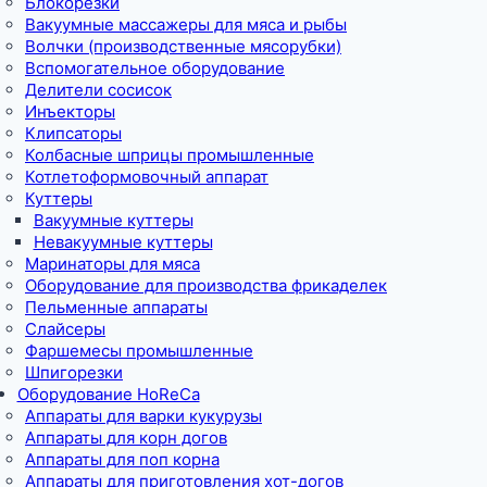
Блокорезки
Вакуумные массажеры для мяса и рыбы
Волчки (производственные мясорубки)
Вспомогательное оборудование
Делители сосисок
Инъекторы
Клипсаторы
Колбасные шприцы промышленные
Котлетоформовочный аппарат
Куттеры
Вакуумные куттеры
Невакуумные куттеры
Маринаторы для мяса
Оборудование для производства фрикаделек
Пельменные аппараты
Слайсеры
Фаршемесы промышленные
Шпигорезки
Оборудование HoReCa
Аппараты для варки кукурузы
Аппараты для корн догов
Аппараты для поп корна
Аппараты для приготовления хот-догов