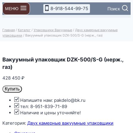
Перейти
8-918-544-99-75
Поиск
МЕНЮ
к
содержимому
Главная
/
Каталог
/
Упаковщики Вакуумные
/
Двух камерные вакуумные
упаковщики
/
Вакуумный упаковщик DZK-500/S-G (нерж., газ)
Вакуумный упаковщик DZK-500/S-G (нерж.,
газ)
428 450
₽
Купить
Напишите нам: pakdelo@bk.ru
тел: 8-951-839-71-89
Наличие и цены уточняйте!
Категория:
Двух камерные вакуумные упаковщики