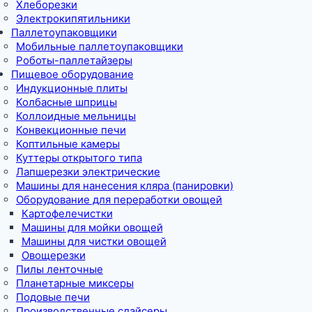
Хлеборезки
Электрокипятильники
Паллетоупаковщики
Мобильные паллетоупаковщики
Роботы-паллетайзеры
Пищевое оборудование
Индукционные плиты
Колбасные шприцы
Коллоидные мельницы
Конвекционные печи
Коптильные камеры
Куттеры открытого типа
Лапшерезки электрические
Машины для нанесения кляра (панировки)
Оборудование для переработки овощей
Картофелечистки
Машины для мойки овощей
Машины для чистки овощей
Овощерезки
Пилы ленточные
Планетарные миксеры
Подовые печи
Производственные слайсеры