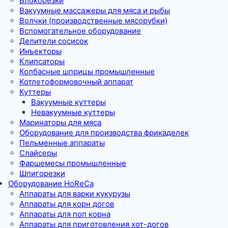
Блокорезки
Вакуумные массажеры для мяса и рыбы
Волчки (производственные мясорубки)
Вспомогательное оборудование
Делители сосисок
Инъекторы
Клипсаторы
Колбасные шприцы промышленные
Котлетоформовочный аппарат
Куттеры
Вакуумные куттеры
Невакуумные куттеры
Маринаторы для мяса
Оборудование для производства фрикаделек
Пельменные аппараты
Слайсеры
Фаршемесы промышленные
Шпигорезки
Оборудование HoReCa
Аппараты для варки кукурузы
Аппараты для корн догов
Аппараты для поп корна
Аппараты для приготовления хот-догов