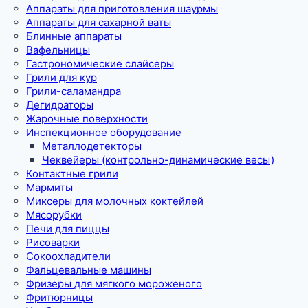
Аппараты для приготовления шаурмы
Аппараты для сахарной ваты
Блинные аппараты
Вафельницы
Гастрономические слайсеры
Грили для кур
Грили-саламандра
Дегидраторы
Жарочные поверхности
Инспекционное оборудование
Металлодетекторы
Чеквейеры (контрольно-динамические весы)
Контактные грили
Мармиты
Миксеры для молочных коктейлей
Мясорубки
Печи для пиццы
Рисоварки
Сокоохладители
Фальцевальные машины
Фризеры для мягкого мороженого
Фритюрницы