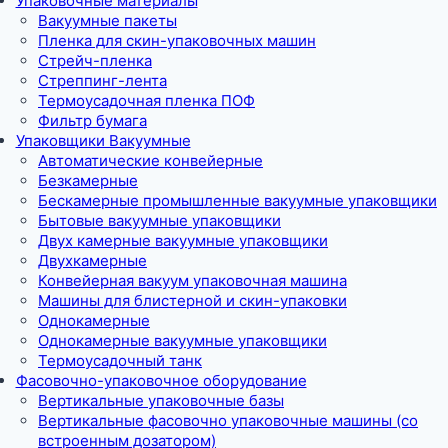
Упаковочные материалы
Вакуумные пакеты
Пленка для скин-упаковочных машин
Стрейч-пленка
Стреппинг-лента
Термоусадочная пленка ПОФ
Фильтр бумага
Упаковщики Вакуумные
Автоматические конвейерные
Безкамерные
Бескамерные промышленные вакуумные упаковщики
Бытовые вакуумные упаковщики
Двух камерные вакуумные упаковщики
Двухкамерные
Конвейерная вакуум упаковочная машина
Машины для блистерной и скин-упаковки
Однокамерные
Однокамерные вакуумные упаковщики
Термоусадочный танк
Фасовочно-упаковочное оборудование
Вертикальные упаковочные базы
Вертикальные фасовочно упаковочные машины (со
встроенным дозатором)