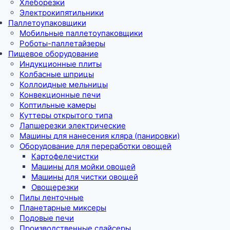
Хлеборезки
Электрокипятильники
Паллетоупаковщики
Мобильные паллетоупаковщики
Роботы-паллетайзеры
Пищевое оборудование
Индукционные плиты
Колбасные шприцы
Коллоидные мельницы
Конвекционные печи
Коптильные камеры
Куттеры открытого типа
Лапшерезки электрические
Машины для нанесения кляра (панировки)
Оборудование для переработки овощей
Картофелечистки
Машины для мойки овощей
Машины для чистки овощей
Овощерезки
Пилы ленточные
Планетарные миксеры
Подовые печи
Производственные слайсеры