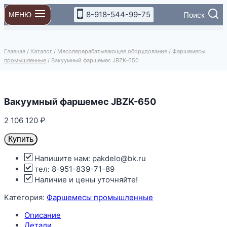
Перейти
8-918-544-99-75
Поиск
МЕНЮ
к
содержимому
Главная
/
Каталог
/
Мясоперерабатывающее оборудование
/
Фаршемесы
промышленные
/
Вакуумный фаршемес JBZK-650
Вакуумный фаршемес JBZK-650
2 106 120
₽
Купить
Напишите нам: pakdelo@bk.ru
тел: 8-951-839-71-89
Наличие и цены уточняйте!
Категория:
Фаршемесы промышленные
Описание
Детали