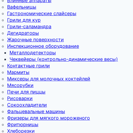
Блинные аппараты
Вафельницы
Гастрономические слайсеры
Грили для кур
Грили-саламандра
Дегидраторы
Жарочные поверхности
Инспекционное оборудование
Металлодетекторы
Чеквейеры (контрольно-динамические весы)
Контактные грили
Мармиты
Миксеры для молочных коктейлей
Мясорубки
Печи для пиццы
Рисоварки
Сокоохладители
Фальцевальные машины
Фризеры для мягкого мороженого
Фритюрницы
Хлеборезки