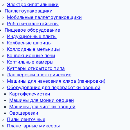
Электрокипятильники
Паллетоупаковщики
Мобильные паллетоупаковщики
Роботы-паллетайзеры
Пищевое оборудование
Индукционные плиты
Колбасные шприцы
Коллоидные мельницы
Конвекционные печи
Коптильные камеры
Куттеры открытого типа
Лапшерезки электрические
Машины для нанесения кляра (панировки)
Оборудование для переработки овощей
Картофелечистки
Машины для мойки овощей
Машины для чистки овощей
Овощерезки
Пилы ленточные
Планетарные миксеры