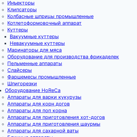
Инъекторы
Клипсаторы
Колбасные шприцы промышленные
Котлетоформовочный аппарат
Куттеры
Вакуумные куттеры
Невакуумные куттеры
Маринаторы для мяса
Оборудование для производства фрикаделек
Пельменные аппараты
Слайсеры
Фаршемесы промышленные
Шпигорезки
Оборудование HoReCa
Аппараты для варки кукурузы
Аппараты для корн догов
Аппараты для поп корна
Аппараты для приготовления хот-догов
Аппараты для приготовления шаурмы
Аппараты для сахарной ваты