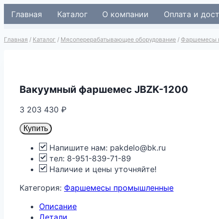
Перейти
Главная
Каталог
О компании
Оплата и дос
к
содержимому
Главная
/
Каталог
/
Мясоперерабатывающее оборудование
/
Фаршемесы 
Вакуумный фаршемес JBZK-1200
3 203 430
₽
Купить
Напишите нам: pakdelo@bk.ru
тел: 8-951-839-71-89
Наличие и цены уточняйте!
Категория:
Фаршемесы промышленные
Описание
Детали