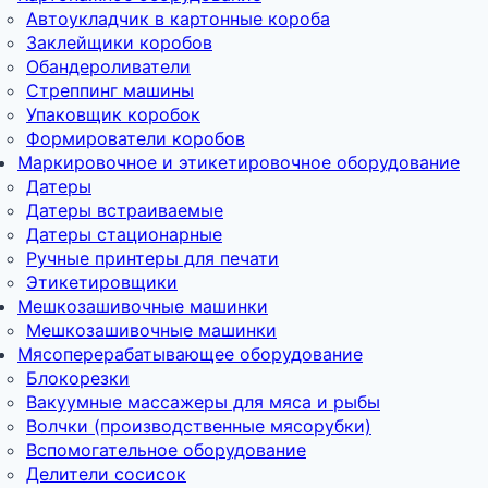
Автоукладчик в картонные короба
Заклейщики коробов
Обандероливатели
Стреппинг машины
Упаковщик коробок
Формирователи коробов
Маркировочное и этикетировочное оборудование
Датеры
Датеры встраиваемые
Датеры стационарные
Ручные принтеры для печати
Этикетировщики
Мешкозашивочные машинки
Мешкозашивочные машинки
Мясоперерабатывающее оборудование
Блокорезки
Вакуумные массажеры для мяса и рыбы
Волчки (производственные мясорубки)
Вспомогательное оборудование
Делители сосисок