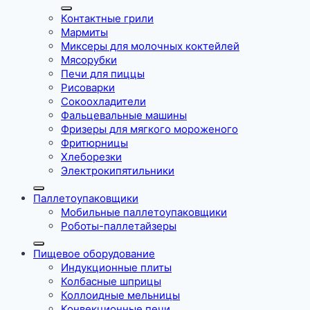
Контактные грили
Мармиты
Миксеры для молочных коктейлей
Мясорубки
Печи для пиццы
Рисоварки
Сокоохладители
Фальцевальные машины
Фризеры для мягкого мороженого
Фритюрницы
Хлеборезки
Электрокипятильники
Паллетоупаковщики
Мобильные паллетоупаковщики
Роботы-паллетайзеры
Пищевое оборудование
Индукционные плиты
Колбасные шприцы
Коллоидные мельницы
Конвекционные печи