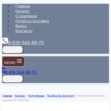
Перейти
Главная
к
Каталог
содержимому
О компании
Оплата и доставка
Видео
Контакты
8-918-544-99-75
Поиск
МЕНЮ
8-918-544-99-75
Поиск
Главная
/
Каталог
/
Популярные
/
Подбор по продукту
/
Вакуум-упаковочная
машина DZ-410/2SA