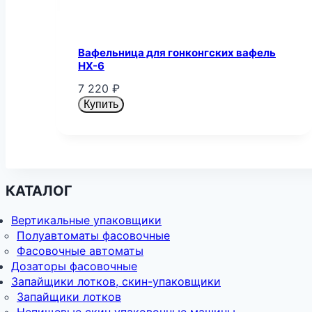
Вафельница для гонконгских вафель
HХ-6
7 220
₽
Купить
КАТАЛОГ
Вертикальные упаковщики
Полуавтоматы фасовочные
Фасовочные автоматы
Дозаторы фасовочные
Запайщики лотков, скин-упаковщики
Запайщики лотков
Непищевые скин упаковочные машины