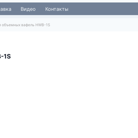
тавка
Видео
Контакты
я объемных вафель HWB-1S
-1S