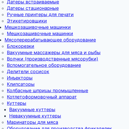
Датеры встраиваемые
Датеры стационарные
Ручные принтеры для печати
Этикетировщики
Мешкозашивочные машинки
Мешкозашивочные машинки
Мясоперерабатывающее оборудование
Блокорезки
Вакуумные массажеры для мяса и рыбы
Волчки (производственные мясорубки)
Вспомогательное оборудование
Делители сосисок
Инъекторы
Клипсаторы
Колбасные шприцы промышленные
Котлетоформовочный аппарат
Куттеры
Вакуумные куттеры
Невакуумные куттеры
Маринаторы для мяса
Оборудование для производства фрикаделек