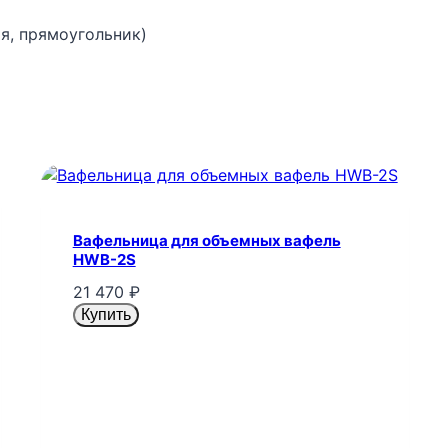
я, прямоугольник)
Вафельница для объемных вафель
HWB-2S
21 470
₽
Купить