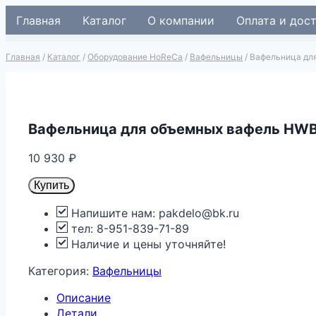
Перейти
Главная
Каталог
О компании
Оплата и дос
к
содержимому
Главная
/
Каталог
/
Оборудование HoReCa
/
Вафельницы
/
Вафельница дл
Вафельница для объемных вафель HWB
10 930
₽
Купить
Напишите нам: pakdelo@bk.ru
тел: 8-951-839-71-89
Наличие и цены уточняйте!
Категория:
Вафельницы
Описание
Детали