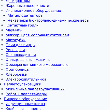
Дегидраторы
Жарочные поверхности
Инспекционное оборудование
Металлодетекторы
Чеквейеры (контрольно-динамические весы)
Контактные грили
Мармиты
Миксеры для молочных коктейлей
Мясорубки
Печи для пиццы
Рисоварки
Сокоохладители
Фальцевальные машины
Фризеры для мягкого мороженого
Фритюрницы
Хлеборезки
Электрокипятильники
Паллетоупаковщики
Мобильные паллетоупаковщики
Роботы-паллетайзеры
Пищевое оборудование
Индукционные плиты
Колбасные шприцы