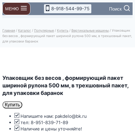
Перейти
8-918-544-99-75
Поиск
МЕНЮ
к
содержимому
Главная
/
Каталог
/
Популярные
/
Купить
/
Вертикальные машины
/
Упаковщик
без весов , формирующий пакет шириной рулона 500 мм, в трехшовный пакет,
для упаковки баранок
Упаковщик без весов , формирующий пакет
шириной рулона 500 мм, в трехшовный пакет,
для упаковки баранок
Купить
Напишите нам: pakdelo@bk.ru
тел: 8-951-839-71-89
Наличие и цены уточняйте!