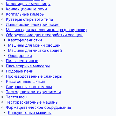
Коллоидные мельницы
Конвекционные печи
Коптильные камеры
Куттеры открытого типа
Лапшерезки электрические
Машины для нанесения кляра (панировки)
Оборудование для переработки овощей
Картофелечистки
Машины для мойки овощей
Машины для чистки овощей
Овощерезки
Пилы ленточные
Планетарные миксеры
Подовые печи
Производственные слайсеры
Расстоечные шкафы
Спиральные тестомесы
Тестоделители-округлители
Тестомесы
Тестораскаточные машины
Фармацевтическое оборудование
Капсулятоные машины