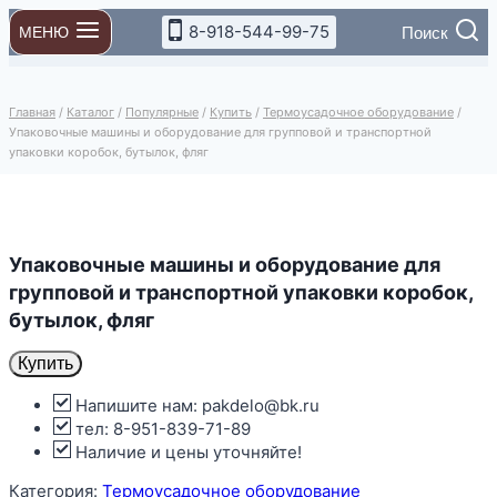
Перейти
8-918-544-99-75
Поиск
МЕНЮ
к
содержимому
Главная
/
Каталог
/
Популярные
/
Купить
/
Термоусадочное оборудование
/
Упаковочные машины и оборудование для групповой и транспортной
упаковки коробок, бутылок, фляг
Упаковочные машины и оборудование для
групповой и транспортной упаковки коробок,
бутылок, фляг
Купить
Напишите нам: pakdelo@bk.ru
тел: 8-951-839-71-89
Наличие и цены уточняйте!
Категория:
Термоусадочное оборудование