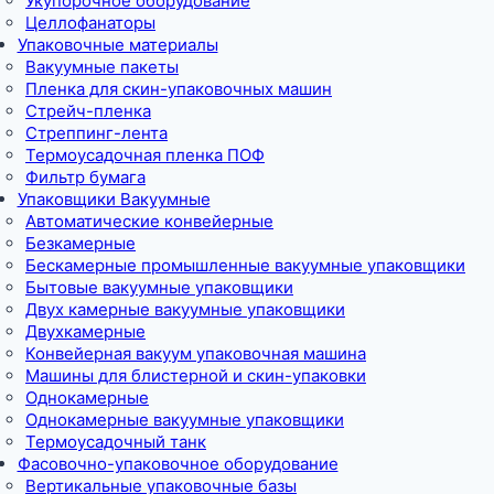
Укупорочное оборудование
Целлофанаторы
Упаковочные материалы
Вакуумные пакеты
Пленка для скин-упаковочных машин
Стрейч-пленка
Стреппинг-лента
Термоусадочная пленка ПОФ
Фильтр бумага
Упаковщики Вакуумные
Автоматические конвейерные
Безкамерные
Бескамерные промышленные вакуумные упаковщики
Бытовые вакуумные упаковщики
Двух камерные вакуумные упаковщики
Двухкамерные
Конвейерная вакуум упаковочная машина
Машины для блистерной и скин-упаковки
Однокамерные
Однокамерные вакуумные упаковщики
Термоусадочный танк
Фасовочно-упаковочное оборудование
Вертикальные упаковочные базы