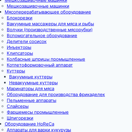
Мешкозашивочные машинки
Мешкозашивочные машинки
Мясоперерабатывающее оборудование
Блокорезки
Вакуумные массажеры для мяса и рыбы
Волчки (производственные мясорубки)
Вспомогательное оборудование
Делители сосисок
Инъекторы
Клипсаторы
Колбасные шприцы промышленные
Котлетоформовочный аппарат
Куттеры
Вакуумные куттеры
Невакуумные куттеры
Маринаторы для мяса
Оборудование для производства фрикаделек
Пельменные аппараты
Слайсеры
Фаршемесы промышленные
Шпигорезки
Оборудование HoReCa
Аппараты для варки кукурузы