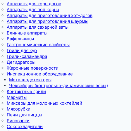
Аппараты для корн догов
Аппараты для поп корна
Аппараты для приготовления хот-догов
Аппараты для приготовления шаурмы
Аппараты для сахарной ваты
Блинные аппараты
Вафельницы
Гастрономические слайсеры
Грили для кур
Грили-саламандра
Дегидраторы
Жарочные поверхности
Инспекционное оборудование
Металлодетекторы
Чеквейеры (контрольно-динамические весы)
Контактные грили
Мармиты
Миксеры для молочных коктейлей
Мясорубки
Печи для пиццы
Рисоварки
Сокоохладители