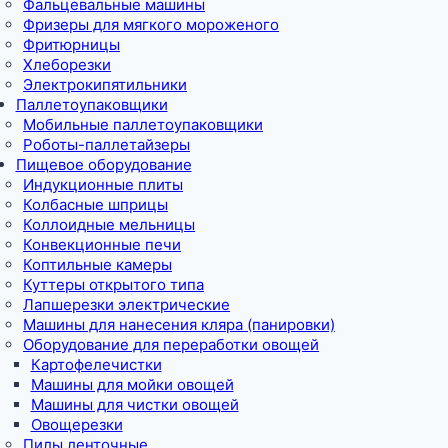
Фальцевальные машины
Фризеры для мягкого мороженого
Фритюрницы
Хлеборезки
Электрокипятильники
Паллетоупаковщики
Мобильные паллетоупаковщики
Роботы-паллетайзеры
Пищевое оборудование
Индукционные плиты
Колбасные шприцы
Коллоидные мельницы
Конвекционные печи
Коптильные камеры
Куттеры открытого типа
Лапшерезки электрические
Машины для нанесения кляра (панировки)
Оборудование для переработки овощей
Картофелечистки
Машины для мойки овощей
Машины для чистки овощей
Овощерезки
Пилы ленточные