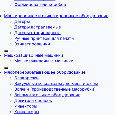
Формирователи коробов
Маркировочное и этикетировочное оборудование
Датеры
Датеры встраиваемые
Датеры стационарные
Ручные принтеры для печати
Этикетировщики
Мешкозашивочные машинки
Мешкозашивочные машинки
Мясоперерабатывающее оборудование
Блокорезки
Вакуумные массажеры для мяса и рыбы
Волчки (производственные мясорубки)
Вспомогательное оборудование
Делители сосисок
Инъекторы
Клипсаторы