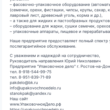
– фасовочно-упаковочное оборудование (автомат
(семечки, орехи, фисташки, чипсы, крупы, сахар, 
лавровый лист, древесный уголь, корма и др.),
– а также для жидких и пастообразных продуктов
– оборудование для жарки, сушки семечек, орехов
– упаковочные аппараты, пищевое и перерабатыв
Наше предприятие предоставляет полный спектр ус
послегарантийное обслуживание.
С уважением и надеждой на сотрудничество,
Руководитель направления Юрий Николаевич
Предприятие "Упаковочное дело" г. Ростов-на-До
тел. 8-918-544-99-75
тел. 8-951-839-71-89
pakdelo@bk.ru
info@upakovochnoedelo.ru
stanokpak@yandex.ru
Наш сайт
www.УпаковочноеДело.рф
https://upakovochnoedelo.ru