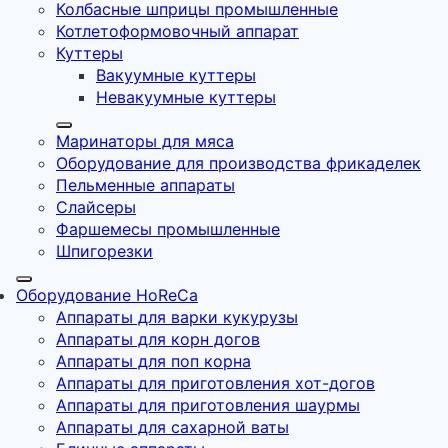
Колбасные шприцы промышленные
Котлетоформовочный аппарат
Куттеры
Вакуумные куттеры
Невакуумные куттеры
Маринаторы для мяса
Оборудование для производства фрикаделек
Пельменные аппараты
Слайсеры
Фаршемесы промышленные
Шпигорезки
Оборудование HoReCa
Аппараты для варки кукурузы
Аппараты для корн догов
Аппараты для поп корна
Аппараты для приготовления хот-догов
Аппараты для приготовления шаурмы
Аппараты для сахарной ваты