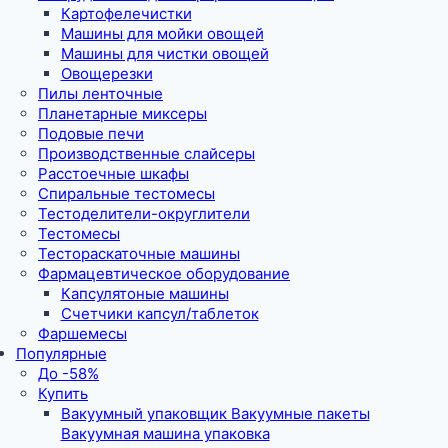
Картофелечистки
Машины для мойки овощей
Машины для чистки овощей
Овощерезки
Пилы ленточные
Планетарные миксеры
Подовые печи
Производственные слайсеры
Расстоечные шкафы
Спиральные тестомесы
Тестоделители-округлители
Тестомесы
Тестораскаточные машины
Фармацевтическое оборудование
Капсулятоные машины
Счетчики капсул/таблеток
Фаршемесы
Популярные
До -58%
Купить
Вакуумный упаковщик Вакуумные пакеты
Вакуумная машина упаковка