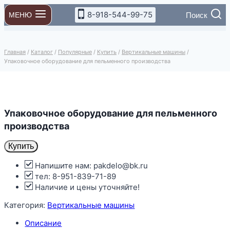
Перейти
8-918-544-99-75
Поиск
МЕНЮ
к
содержимому
Главная
/
Каталог
/
Популярные
/
Купить
/
Вертикальные машины
/
Упаковочное оборудование для пельменного производства
Упаковочное оборудование для пельменного
производства
Купить
Напишите нам: pakdelo@bk.ru
тел: 8-951-839-71-89
Наличие и цены уточняйте!
Категория:
Вертикальные машины
Описание