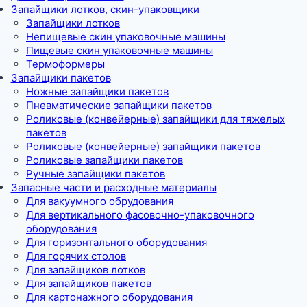
Запайщики лотков, скин-упаковщики
Запайщики лотков
Непищевые скин упаковочные машины
Пищевые скин упаковочные машины
Термоформеры
Запайщики пакетов
Ножные запайщики пакетов
Пневматические запайщики пакетов
Роликовые (конвейерные) запайщики для тяжелых
пакетов
Роликовые (конвейерные) запайщики пакетов
Роликовые запайщики пакетов
Ручные запайщики пакетов
Запасные части и расходные материалы
Для вакуумного обрудования
Для вертикального фасовочно-упаковочного
оборудования
Для горизонтального оборудования
Для горячих столов
Для запайщиков лотков
Для запайщиков пакетов
Для картонажного оборудования