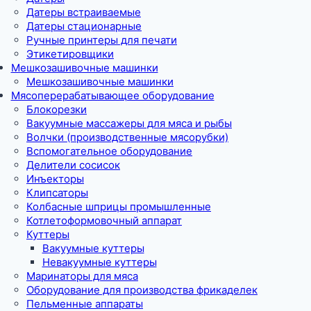
Датеры встраиваемые
Датеры стационарные
Ручные принтеры для печати
Этикетировщики
Мешкозашивочные машинки
Мешкозашивочные машинки
Мясоперерабатывающее оборудование
Блокорезки
Вакуумные массажеры для мяса и рыбы
Волчки (производственные мясорубки)
Вспомогательное оборудование
Делители сосисок
Инъекторы
Клипсаторы
Колбасные шприцы промышленные
Котлетоформовочный аппарат
Куттеры
Вакуумные куттеры
Невакуумные куттеры
Маринаторы для мяса
Оборудование для производства фрикаделек
Пельменные аппараты