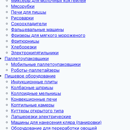
Миксеры для молочных коктейлей
Мясорубки
Печи для пиццы
Рисоварки
Сокоохладители
Фальцевальные машины
Фризеры для мягкого мороженого
Фритюрницы
Хлеборезки
Электрокипятильники
Паллетоупаковщики
Мобильные паллетоупаковщики
Роботы-паллетайзеры
Пищевое оборудование
Индукционные плиты
Колбасные шприцы
Коллоидные мельницы
Конвекционные печи
Коптильные камеры
Куттеры открытого типа
Лапшерезки электрические
Машины для нанесения кляра (панировки)
Оборудование для переработки овощей