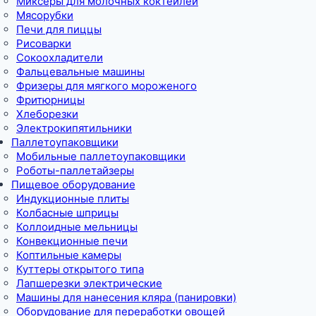
Миксеры для молочных коктейлей
Мясорубки
Печи для пиццы
Рисоварки
Сокоохладители
Фальцевальные машины
Фризеры для мягкого мороженого
Фритюрницы
Хлеборезки
Электрокипятильники
Паллетоупаковщики
Мобильные паллетоупаковщики
Роботы-паллетайзеры
Пищевое оборудование
Индукционные плиты
Колбасные шприцы
Коллоидные мельницы
Конвекционные печи
Коптильные камеры
Куттеры открытого типа
Лапшерезки электрические
Машины для нанесения кляра (панировки)
Оборудование для переработки овощей