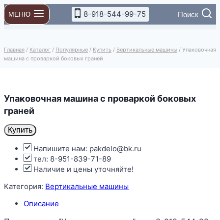
Перейти
8-918-544-99-75
Поиск
МЕНЮ
к
содержимому
Главная
/
Каталог
/
Популярные
/
Купить
/
Вертикальные машины
/
Упаковочная
машина с проваркой боковых граней
Упаковочная машина с проваркой боковых
граней
Купить
Напишите нам: pakdelo@bk.ru
тел: 8-951-839-71-89
Наличие и цены уточняйте!
Категория:
Вертикальные машины
Описание