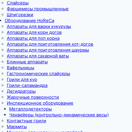
Слайсеры
Фаршемесы промышленные
Шпигорезки
Оборудование HoReCa
Аппараты для варки кукурузы
Аппараты для корн догов
Аппараты для поп корна
Аппараты для приготовления хот-догов
Аппараты для приготовления шаурмы
Аппараты для сахарной ваты
Блинные аппараты
Вафельницы
Гастрономические слайсеры
Грили для кур
Грили-саламандра
Дегидраторы
Жарочные поверхности
Инспекционное оборудование
Металлодетекторы
Чеквейеры (контрольно-динамические весы)
Контактные грили
Мармиты