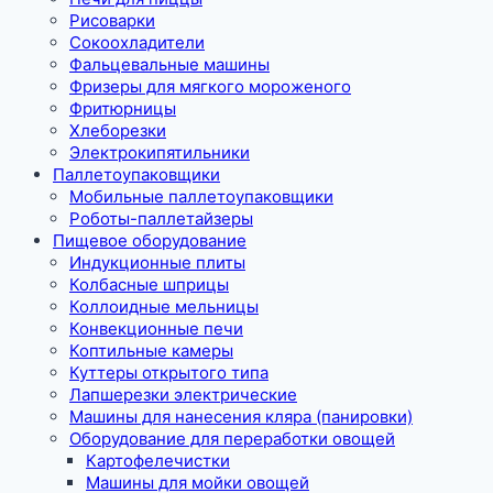
Рисоварки
Сокоохладители
Фальцевальные машины
Фризеры для мягкого мороженого
Фритюрницы
Хлеборезки
Электрокипятильники
Паллетоупаковщики
Мобильные паллетоупаковщики
Роботы-паллетайзеры
Пищевое оборудование
Индукционные плиты
Колбасные шприцы
Коллоидные мельницы
Конвекционные печи
Коптильные камеры
Куттеры открытого типа
Лапшерезки электрические
Машины для нанесения кляра (панировки)
Оборудование для переработки овощей
Картофелечистки
Машины для мойки овощей