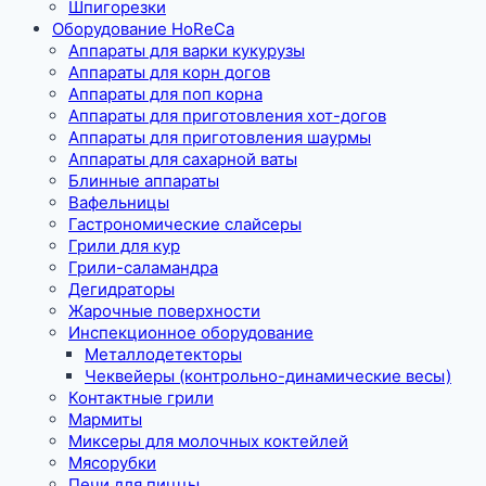
Шпигорезки
Оборудование HoReCa
Аппараты для варки кукурузы
Аппараты для корн догов
Аппараты для поп корна
Аппараты для приготовления хот-догов
Аппараты для приготовления шаурмы
Аппараты для сахарной ваты
Блинные аппараты
Вафельницы
Гастрономические слайсеры
Грили для кур
Грили-саламандра
Дегидраторы
Жарочные поверхности
Инспекционное оборудование
Металлодетекторы
Чеквейеры (контрольно-динамические весы)
Контактные грили
Мармиты
Миксеры для молочных коктейлей
Мясорубки
Печи для пиццы