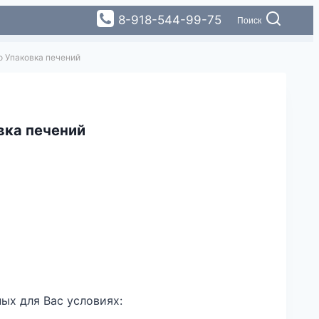
8-918-544-99-75
Поиск
о Упаковка печений
вка печений
ых для Вас условиях: