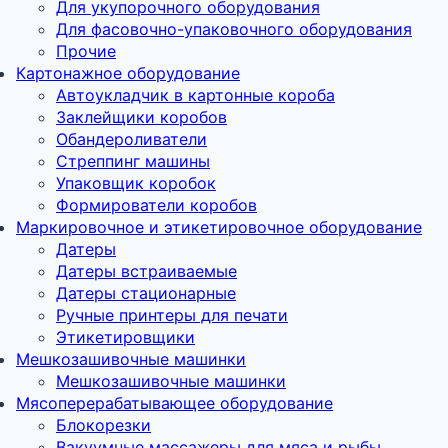
Для укупорочного оборудования
Для фасовочно-упаковочного оборудования
Прочие
Картонажное оборудование
Автоукладчик в картонные короба
Заклейщики коробов
Обандероливатели
Стреппинг машины
Упаковщик коробок
Формирователи коробов
Маркировочное и этикетировочное оборудование
Датеры
Датеры встраиваемые
Датеры стационарные
Ручные принтеры для печати
Этикетировщики
Мешкозашивочные машинки
Мешкозашивочные машинки
Мясоперерабатывающее оборудование
Блокорезки
Вакуумные массажеры для мяса и рыбы