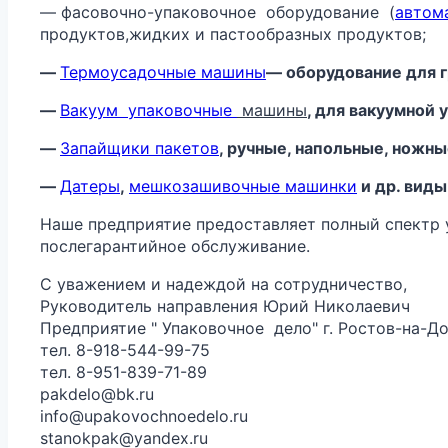
— фасовочно-упаковочное оборудование (
автом
продуктов,жидких и пастообразных продуктов;
—
Термоусадочные машины
— оборудование для г
—
Вакуум
упаковочные
машины
, для вакуумной
—
Запайщики пакетов
, ручные, напольные, ножн
—
Датеры
,
мешкозашивочные машинки
и др. виды
Наше предприятие предоставляет полный спектр ус
послегарантийное обслуживание.
С уважением и надеждой на сотрудничество,
Руководитель направления Юрий Николаевич
Предприятие " Упаковочное дело" г. Ростов-на-Д
тел. 8-918-544-99-75
тел. 8-951-839-71-89
pakdelo@bk.ru
info@upakovochnoedelo.ru
stanokpak@yandex.ru