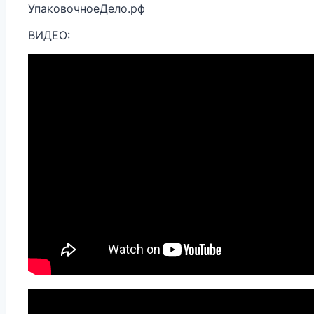
УпаковочноеДело.рф
ВИДЕО: