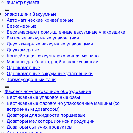
Фильтр бумага
Упаковщики Вакуумные
Автоматические конвейерные
Безкамерные
Бескамерные промышленные вакуумные упаковщики
Бытовые вакуумные упаковщики
Двух камерные вакуумные упаковщики
Двухкамерные
Конвейерная вакуум упаковочная машина
Машины для блистерной и скин-упаковки
Однокамерные
Однокамерные вакуумные упаковщики
Термоусадочный танк
Фасовочно-упаковочное оборудование
Вертикальные упаковочные базы
Вертикальные фасовочно упаковочные машины (со
встроенным дозатором)
Дозаторы для жидкости поршневые
Дозаторы мелкопорционной продукции
Дозаторы сыпучих продуктов
Сопутствующее