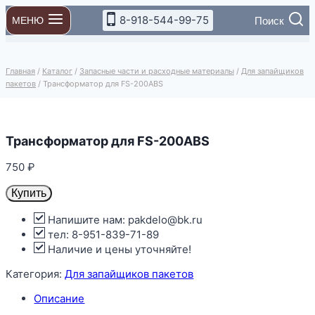
Перейти
8-918-544-99-75
Поиск
МЕНЮ
к
содержимому
Главная
/
Каталог
/
Запасные части и расходные материалы
/
Для запайщиков
пакетов
/
Трансформатор для FS-200ABS
Трансформатор для FS-200ABS
750
₽
Купить
Напишите нам: pakdelo@bk.ru
тел: 8-951-839-71-89
Наличие и цены уточняйте!
Категория:
Для запайщиков пакетов
Описание