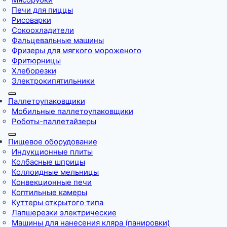
Печи для пиццы
Рисоварки
Сокоохладители
Фальцевальные машины
Фризеры для мягкого мороженого
Фритюрницы
Хлеборезки
Электрокипятильники
Паллетоупаковщики
Мобильные паллетоупаковщики
Роботы-паллетайзеры
Пищевое оборудование
Индукционные плиты
Колбасные шприцы
Коллоидные мельницы
Конвекционные печи
Коптильные камеры
Куттеры открытого типа
Лапшерезки электрические
Машины для нанесения кляра (панировки)