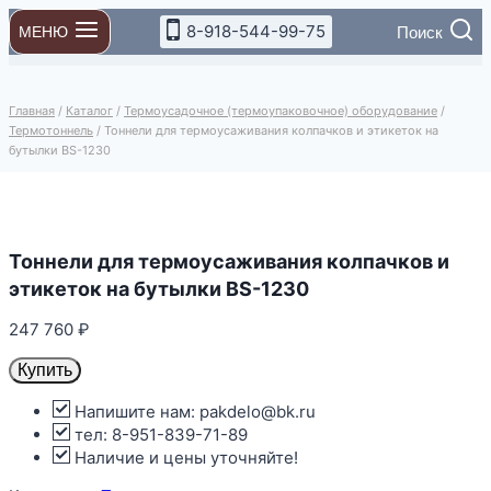
Перейти
8-918-544-99-75
Поиск
МЕНЮ
к
содержимому
Главная
/
Каталог
/
Термоусадочное (термоупаковочное) оборудование
/
Термотоннель
/
Тоннели для термоусаживания колпачков и этикеток на
бутылки BS-1230
Тоннели для термоусаживания колпачков и
этикеток на бутылки BS-1230
247 760
₽
Купить
Напишите нам: pakdelo@bk.ru
тел: 8-951-839-71-89
Наличие и цены уточняйте!