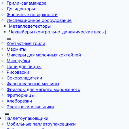
Грили-саламандра
Дегидраторы
Жарочные поверхности
Инспекционное оборудование
Металлодетекторы
Чеквейеры (контрольно-динамические весы)
Контактные грили
Мармиты
Миксеры для молочных коктейлей
Мясорубки
Печи для пиццы
Рисоварки
Сокоохладители
Фальцевальные машины
Фризеры для мягкого мороженого
Фритюрницы
Хлеборезки
Электрокипятильники
Паллетоупаковщики
Мобильные паллетоупаковщики