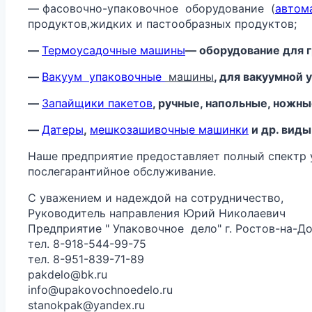
— фасовочно-упаковочное оборудование (
автом
продуктов,жидких и пастообразных продуктов;
—
Термоусадочные машины
— оборудование для г
—
Вакуум
упаковочные
машины
, для вакуумной
—
Запайщики пакетов
, ручные, напольные, ножн
—
Датеры
,
мешкозашивочные машинки
и др. виды
Наше предприятие предоставляет полный спектр ус
послегарантийное обслуживание.
С уважением и надеждой на сотрудничество,
Руководитель направления Юрий Николаевич
Предприятие " Упаковочное дело" г. Ростов-на-Д
тел. 8-918-544-99-75
тел. 8-951-839-71-89
pakdelo@bk.ru
info@upakovochnoedelo.ru
stanokpak@yandex.ru