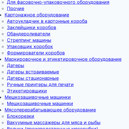
Для фасовочно-упаковочного оборудования
Прочие
Картонажное оборудование
Автоукладчик в картонные короба
Заклейщики коробов
Обандероливатели
Стреппинг машины
Упаковщик коробок
Формирователи коробов
Маркировочное и этикетировочное оборудование
Датеры
Датеры встраиваемые
Датеры стационарные
Ручные принтеры для печати
Этикетировщики
Мешкозашивочные машинки
Мешкозашивочные машинки
Мясоперерабатывающее оборудование
Блокорезки
Вакуумные массажеры для мяса и рыбы
Волчки (производственные мясорубки)