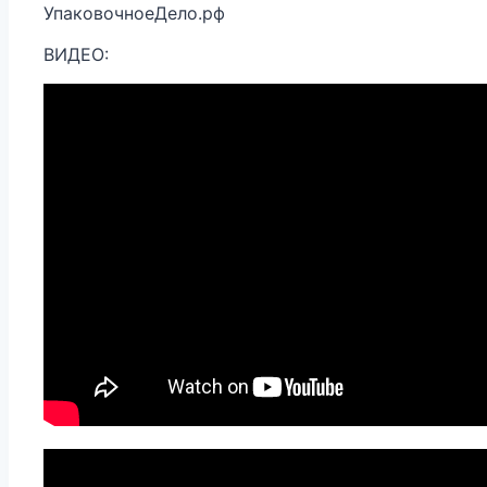
УпаковочноеДело.рф
ВИДЕО: