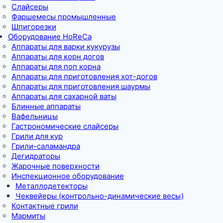
Слайсеры
Фаршемесы промышленные
Шпигорезки
Оборудование HoReCa
Аппараты для варки кукурузы
Аппараты для корн догов
Аппараты для поп корна
Аппараты для приготовления хот-догов
Аппараты для приготовления шаурмы
Аппараты для сахарной ваты
Блинные аппараты
Вафельницы
Гастрономические слайсеры
Грили для кур
Грили-саламандра
Дегидраторы
Жарочные поверхности
Инспекционное оборудование
Металлодетекторы
Чеквейеры (контрольно-динамические весы)
Контактные грили
Мармиты