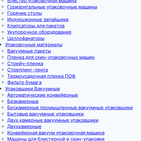
Блистер упаковочная машина
Горизонтальные упаковочные машины
Горячие столы
Индукционные запайщики
Клипсаторы для пакетов
Укупорочное оборудование
Целлофанаторы
Упаковочные материалы
Вакуумные пакеты
Пленка для скин-упаковочных машин
Стрейч-пленка
Стреппинг-лента
Термоусадочная пленка ПОФ
Фильтр бумага
Упаковщики Вакуумные
Автоматические конвейерные
Безкамерные
Бескамерные промышленные вакуумные упаковщики
Бытовые вакуумные упаковщики
Двух камерные вакуумные упаковщики
Двухкамерные
Конвейерная вакуум упаковочная машина
Машины для блистерной и скин-упаковки