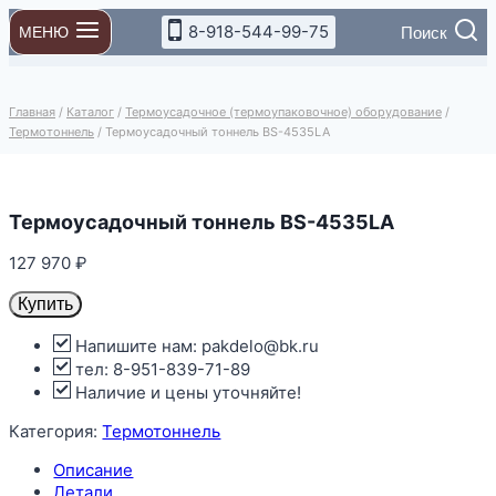
Перейти
8-918-544-99-75
Поиск
МЕНЮ
к
содержимому
Главная
/
Каталог
/
Термоусадочное (термоупаковочное) оборудование
/
Термотоннель
/
Термоусадочный тоннель BS-4535LA
Термоусадочный тоннель BS-4535LA
127 970
₽
Купить
Напишите нам: pakdelo@bk.ru
тел: 8-951-839-71-89
Наличие и цены уточняйте!
Категория:
Термотоннель
Описание
Детали