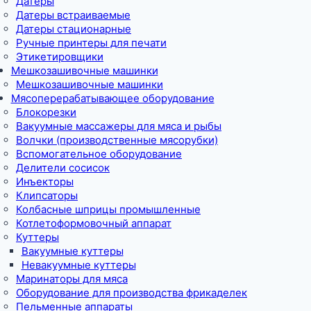
Датеры
Датеры встраиваемые
Датеры стационарные
Ручные принтеры для печати
Этикетировщики
Мешкозашивочные машинки
Мешкозашивочные машинки
Мясоперерабатывающее оборудование
Блокорезки
Вакуумные массажеры для мяса и рыбы
Волчки (производственные мясорубки)
Вспомогательное оборудование
Делители сосисок
Инъекторы
Клипсаторы
Колбасные шприцы промышленные
Котлетоформовочный аппарат
Куттеры
Вакуумные куттеры
Невакуумные куттеры
Маринаторы для мяса
Оборудование для производства фрикаделек
Пельменные аппараты