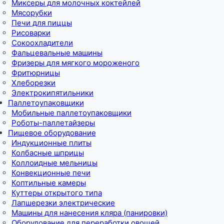
Миксеры для молочных коктейлей
Мясорубки
Печи для пиццы
Рисоварки
Сокоохладители
Фальцевальные машины
Фризеры для мягкого мороженого
Фритюрницы
Хлеборезки
Электрокипятильники
Паллетоупаковщики
Мобильные паллетоупаковщики
Роботы-паллетайзеры
Пищевое оборудование
Индукционные плиты
Колбасные шприцы
Коллоидные мельницы
Конвекционные печи
Коптильные камеры
Куттеры открытого типа
Лапшерезки электрические
Машины для нанесения кляра (панировки)
Оборудование для переработки овощей