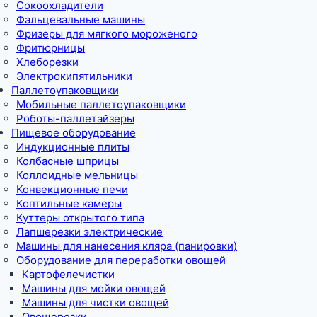
Сокоохладители
Фальцевальные машины
Фризеры для мягкого мороженого
Фритюрницы
Хлеборезки
Электрокипятильники
Паллетоупаковщики
Мобильные паллетоупаковщики
Роботы-паллетайзеры
Пищевое оборудование
Индукционные плиты
Колбасные шприцы
Коллоидные мельницы
Конвекционные печи
Коптильные камеры
Куттеры открытого типа
Лапшерезки электрические
Машины для нанесения кляра (панировки)
Оборудование для переработки овощей
Картофелечистки
Машины для мойки овощей
Машины для чистки овощей
Овощерезки