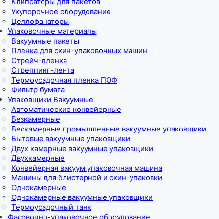
Клипсаторы для пакетов
Укупорочное оборудование
Целлофанаторы
Упаковочные материалы
Вакуумные пакеты
Пленка для скин-упаковочных машин
Стрейч-пленка
Стреппинг-лента
Термоусадочная пленка ПОФ
Фильтр бумага
Упаковщики Вакуумные
Автоматические конвейерные
Безкамерные
Бескамерные промышленные вакуумные упаковщики
Бытовые вакуумные упаковщики
Двух камерные вакуумные упаковщики
Двухкамерные
Конвейерная вакуум упаковочная машина
Машины для блистерной и скин-упаковки
Однокамерные
Однокамерные вакуумные упаковщики
Термоусадочный танк
Фасовочно-упаковочное оборудование