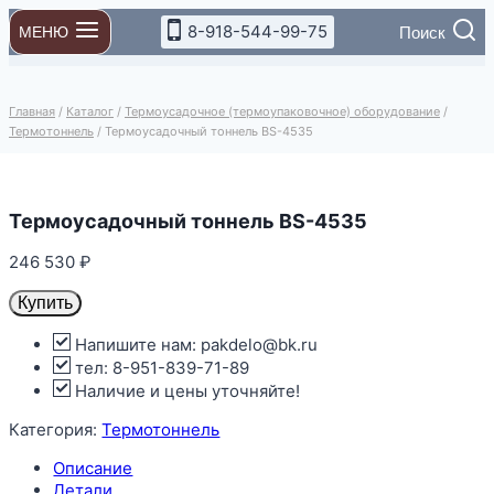
Перейти
8-918-544-99-75
Поиск
МЕНЮ
к
содержимому
Главная
/
Каталог
/
Термоусадочное (термоупаковочное) оборудование
/
Термотоннель
/
Термоусадочный тоннель BS-4535
Термоусадочный тоннель BS-4535
246 530
₽
Купить
Напишите нам: pakdelo@bk.ru
тел: 8-951-839-71-89
Наличие и цены уточняйте!
Категория:
Термотоннель
Описание
Детали