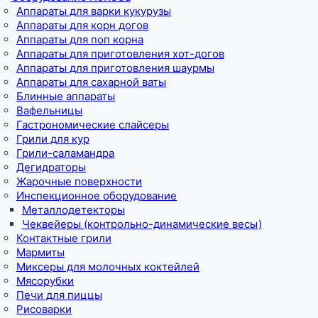
Аппараты для варки кукурузы
Аппараты для корн догов
Аппараты для поп корна
Аппараты для приготовления хот-догов
Аппараты для приготовления шаурмы
Аппараты для сахарной ваты
Блинные аппараты
Вафельницы
Гастрономические слайсеры
Грили для кур
Грили-саламандра
Дегидраторы
Жарочные поверхности
Инспекционное оборудование
Металлодетекторы
Чеквейеры (контрольно-динамические весы)
Контактные грили
Мармиты
Миксеры для молочных коктейлей
Мясорубки
Печи для пиццы
Рисоварки