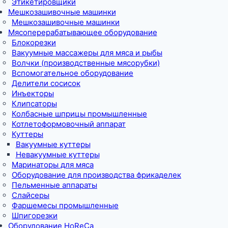
Этикетировщики
Мешкозашивочные машинки
Мешкозашивочные машинки
Мясоперерабатывающее оборудование
Блокорезки
Вакуумные массажеры для мяса и рыбы
Волчки (производственные мясорубки)
Вспомогательное оборудование
Делители сосисок
Инъекторы
Клипсаторы
Колбасные шприцы промышленные
Котлетоформовочный аппарат
Куттеры
Вакуумные куттеры
Невакуумные куттеры
Маринаторы для мяса
Оборудование для производства фрикаделек
Пельменные аппараты
Слайсеры
Фаршемесы промышленные
Шпигорезки
Оборудование HoReCa