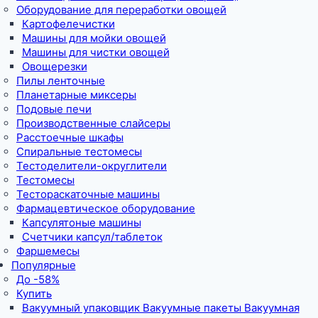
Оборудование для переработки овощей
Картофелечистки
Машины для мойки овощей
Машины для чистки овощей
Овощерезки
Пилы ленточные
Планетарные миксеры
Подовые печи
Производственные слайсеры
Расстоечные шкафы
Спиральные тестомесы
Тестоделители-округлители
Тестомесы
Тестораскаточные машины
Фармацевтическое оборудование
Капсулятоные машины
Счетчики капсул/таблеток
Фаршемесы
Популярные
До -58%
Купить
Вакуумный упаковщик Вакуумные пакеты Вакуумная