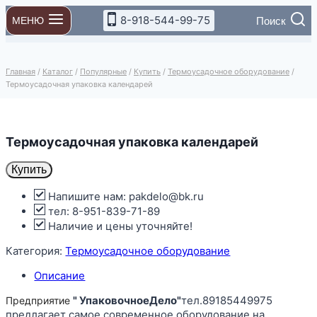
Перейти
8-918-544-99-75
Поиск
МЕНЮ
к
содержимому
Главная
/
Каталог
/
Популярные
/
Купить
/
Термоусадочное оборудование
/
Термоусадочная упаковка календарей
Термоусадочная упаковка календарей
Купить
Напишите нам: pakdelo@bk.ru
тел: 8-951-839-71-89
Наличие и цены уточняйте!
Категория:
Термоусадочное оборудование
Описание
" УпаковочноеДело"
тел.89185449975
Предприятие
предлагает самое современное оборудование на