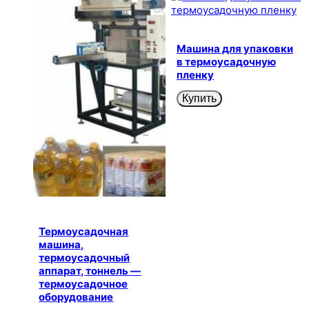
Машина для упаковки
в термоусадочную
пленку
Купить
Термоусадочная
машина,
термоусадочный
аппарат, тоннель —
термоусадочное
оборудование