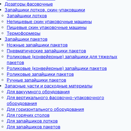
Дозаторы фасовочные
Запайщики лотков, скин-упаковщики
Запайщики лотков
Непищевые скин упаковочные машины
Пищевые скин упаковочные машины
Термоформеры
Запайщики пакетов
Ножные запайщики пакетов
Пневматические запайщики пакетов
Роликовые (конвейерные) запайщики для тяжелых
пакетов
Роликовые (конвейерные) запайщики пакетов
Роликовые запайщики пакетов
Ручные запайщики пакетов
Запасные части и расходные материалы
Для вакуумного обрудования
Для вертикального фасовочно-упаковочного
оборудования
Для горизонтального оборудования
Для горячих столов
Для запайщиков лотков
Для запайщиков пакетов