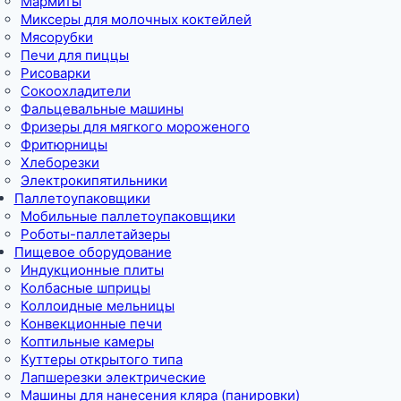
Мармиты
Миксеры для молочных коктейлей
Мясорубки
Печи для пиццы
Рисоварки
Сокоохладители
Фальцевальные машины
Фризеры для мягкого мороженого
Фритюрницы
Хлеборезки
Электрокипятильники
Паллетоупаковщики
Мобильные паллетоупаковщики
Роботы-паллетайзеры
Пищевое оборудование
Индукционные плиты
Колбасные шприцы
Коллоидные мельницы
Конвекционные печи
Коптильные камеры
Куттеры открытого типа
Лапшерезки электрические
Машины для нанесения кляра (панировки)