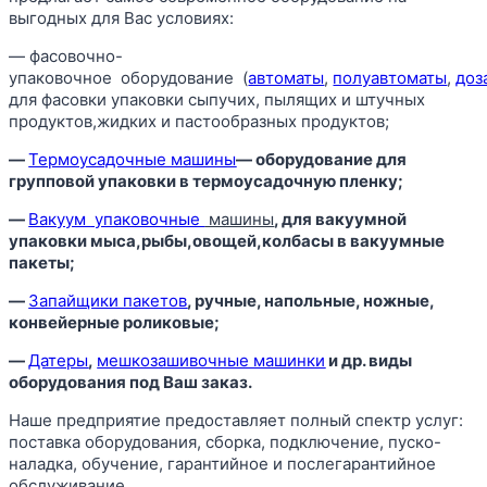
выгодных для Вас условиях:
— фасовочно-
упаковочное оборудование (
автоматы
,
полуавтоматы
,
доз
для фасовки упаковки сыпучих, пылящих и штучных
продуктов,жидких и пастообразных продуктов;
—
Термоусадочные машины
— оборудование для
групповой упаковки в термоусадочную пленку;
—
Вакуум
упаковочные
машины
, для вакуумной
упаковки мыса,рыбы,овощей,колбасы в вакуумные
пакеты;
—
Запайщики пакетов
, ручные, напольные, ножные,
конвейерные роликовые;
—
Датеры
,
мешкозашивочные машинки
и др. виды
оборудования под Ваш заказ.
Наше предприятие предоставляет полный спектр услуг:
поставка оборудования, сборка, подключение, пуско-
наладка, обучение, гарантийное и послегарантийное
обслуживание.