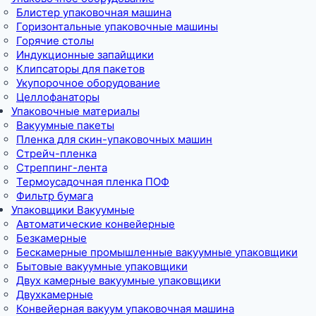
Блистер упаковочная машина
Горизонтальные упаковочные машины
Горячие столы
Индукционные запайщики
Клипсаторы для пакетов
Укупорочное оборудование
Целлофанаторы
Упаковочные материалы
Вакуумные пакеты
Пленка для скин-упаковочных машин
Стрейч-пленка
Стреппинг-лента
Термоусадочная пленка ПОФ
Фильтр бумага
Упаковщики Вакуумные
Автоматические конвейерные
Безкамерные
Бескамерные промышленные вакуумные упаковщики
Бытовые вакуумные упаковщики
Двух камерные вакуумные упаковщики
Двухкамерные
Конвейерная вакуум упаковочная машина