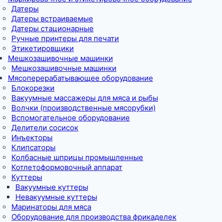
Датеры
Датеры встраиваемые
Датеры стационарные
Ручные принтеры для печати
Этикетировщики
Мешкозашивочные машинки
Мешкозашивочные машинки
Мясоперерабатывающее оборудование
Блокорезки
Вакуумные массажеры для мяса и рыбы
Волчки (производственные мясорубки)
Вспомогательное оборудование
Делители сосисок
Инъекторы
Клипсаторы
Колбасные шприцы промышленные
Котлетоформовочный аппарат
Куттеры
Вакуумные куттеры
Невакуумные куттеры
Маринаторы для мяса
Оборудование для производства фрикаделек