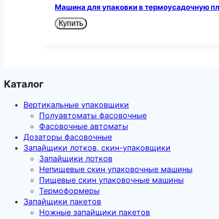
Машина для упаковки в термоусадочную п
Купить
Каталог
Вертикальные упаковщики
Полуавтоматы фасовочные
Фасовочные автоматы
Дозаторы фасовочные
Запайщики лотков, скин-упаковщики
Запайщики лотков
Непищевые скин упаковочные машины
Пищевые скин упаковочные машины
Термоформеры
Запайщики пакетов
Ножные запайщики пакетов