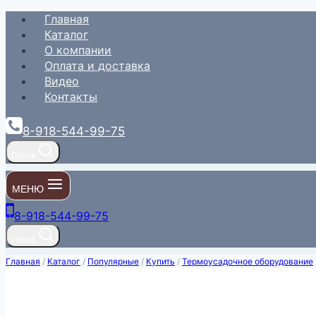
Перейти
Главная
к
Каталог
содержимому
О компании
Оплата и доставка
Видео
Контакты
8-918-544-99-75
Поиск
МЕНЮ
8-918-544-99-75
Поиск
Главная
/
Каталог
/
Популярные
/
Купить
/
Термоусадочное оборудование