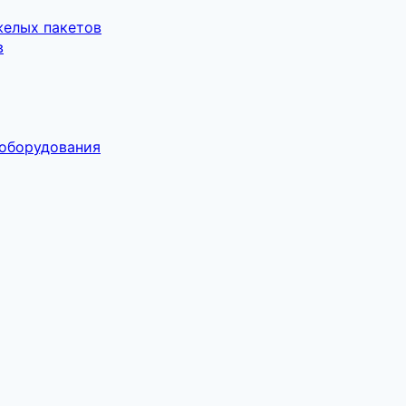
желых пакетов
в
 оборудования