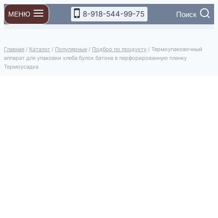
Перейти
8-918-544-99-75
Поиск
МЕНЮ
к
содержимому
Главная
/
Каталог
/
Популярные
/
Подбор по продукту
/
Термоупаковочный
аппарат для упаковки хлеба булок батона в перфорированную пленку
Термоусадка