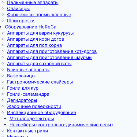
Пельменные аппараты
Слайсеры
Фаршемесы промышленные
Шпигорезки
Оборудование HoReCa
Аппараты для варки кукурузы
Аппараты для корн догов
Аппараты для поп корна
Аппараты для приготовления хот-догов
Аппараты для приготовления шаурмы
Аппараты для сахарной ваты
Блинные аппараты
Вафельницы
Гастрономические слайсеры
Грили для кур
Грили-саламандра
Дегидраторы
Жарочные поверхности
Инспекционное оборудование
Металлодетекторы
Чеквейеры (контрольно-динамические весы)
Контактные грили
Мармиты