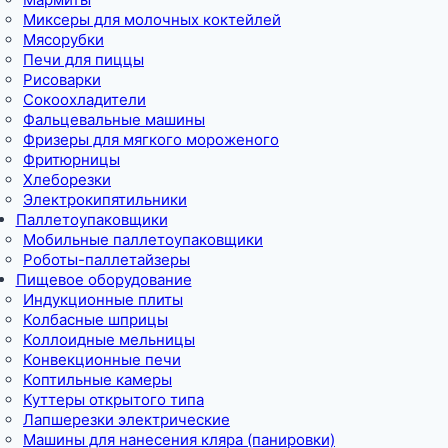
Миксеры для молочных коктейлей
Мясорубки
Печи для пиццы
Рисоварки
Сокоохладители
Фальцевальные машины
Фризеры для мягкого мороженого
Фритюрницы
Хлеборезки
Электрокипятильники
Паллетоупаковщики
Мобильные паллетоупаковщики
Роботы-паллетайзеры
Пищевое оборудование
Индукционные плиты
Колбасные шприцы
Коллоидные мельницы
Конвекционные печи
Коптильные камеры
Куттеры открытого типа
Лапшерезки электрические
Машины для нанесения кляра (панировки)