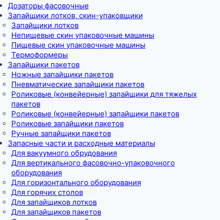
Дозаторы фасовочные
Запайщики лотков, скин-упаковщики
Запайщики лотков
Непищевые скин упаковочные машины
Пищевые скин упаковочные машины
Термоформеры
Запайщики пакетов
Ножные запайщики пакетов
Пневматические запайщики пакетов
Роликовые (конвейерные) запайщики для тяжелых
пакетов
Роликовые (конвейерные) запайщики пакетов
Роликовые запайщики пакетов
Ручные запайщики пакетов
Запасные части и расходные материалы
Для вакуумного обрудования
Для вертикального фасовочно-упаковочного
оборудования
Для горизонтального оборудования
Для горячих столов
Для запайщиков лотков
Для запайщиков пакетов