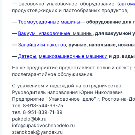
— фасовочно-упаковочное оборудование (
автом
продуктов,жидких и пастообразных продуктов;
—
Термоусадочные машины
— оборудование для г
—
Вакуум
упаковочные
машины
, для вакуумной
—
Запайщики пакетов
, ручные, напольные, ножн
—
Датеры
,
мешкозашивочные машинки
и др. виды
Наше предприятие предоставляет полный спектр ус
послегарантийное обслуживание.
С уважением и надеждой на сотрудничество,
Руководитель направления Юрий Николаевич
Предприятие " Упаковочное дело" г. Ростов-на-Д
тел. 8-918-544-99-75
тел. 8-951-839-71-89
pakdelo@bk.ru
info@upakovochnoedelo.ru
stanokpak@yandex.ru