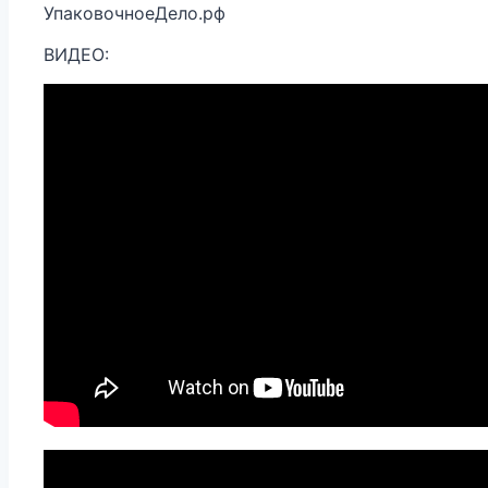
УпаковочноеДело.рф
ВИДЕО: