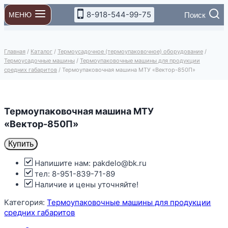
Перейти
8-918-544-99-75
Поиск
МЕНЮ
к
содержимому
Главная
/
Каталог
/
Термоусадочное (термоупаковочное) оборудование
/
Термоусадочные машины
/
Термоупаковочные машины для продукции
средних габаритов
/
Термоупаковочная машина МТУ «Вектор-850П»
Термоупаковочная машина МТУ
«Вектор-850П»
Купить
Напишите нам: pakdelo@bk.ru
тел: 8-951-839-71-89
Наличие и цены уточняйте!
Категория:
Термоупаковочные машины для продукции
средних габаритов