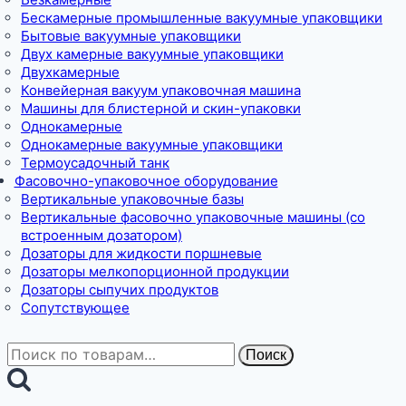
Бескамерные промышленные вакуумные упаковщики
Бытовые вакуумные упаковщики
Двух камерные вакуумные упаковщики
Двухкамерные
Конвейерная вакуум упаковочная машина
Машины для блистерной и скин-упаковки
Однокамерные
Однокамерные вакуумные упаковщики
Термоусадочный танк
Фасовочно-упаковочное оборудование
Вертикальные упаковочные базы
Вертикальные фасовочно упаковочные машины (со
встроенным дозатором)
Дозаторы для жидкости поршневые
Дозаторы мелкопорционной продукции
Дозаторы сыпучих продуктов
Сопутствующее
Искать:
Поиск