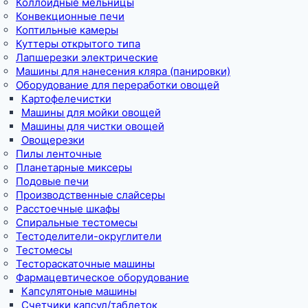
Коллоидные мельницы
Конвекционные печи
Коптильные камеры
Куттеры открытого типа
Лапшерезки электрические
Машины для нанесения кляра (панировки)
Оборудование для переработки овощей
Картофелечистки
Машины для мойки овощей
Машины для чистки овощей
Овощерезки
Пилы ленточные
Планетарные миксеры
Подовые печи
Производственные слайсеры
Расстоечные шкафы
Спиральные тестомесы
Тестоделители-округлители
Тестомесы
Тестораскаточные машины
Фармацевтическое оборудование
Капсулятоные машины
Счетчики капсул/таблеток