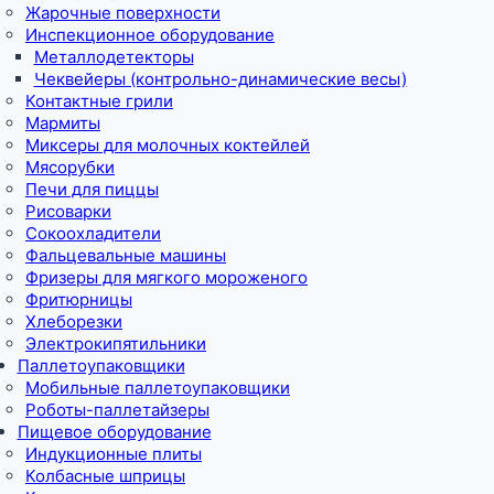
Жарочные поверхности
Инспекционное оборудование
Металлодетекторы
Чеквейеры (контрольно-динамические весы)
Контактные грили
Мармиты
Миксеры для молочных коктейлей
Мясорубки
Печи для пиццы
Рисоварки
Сокоохладители
Фальцевальные машины
Фризеры для мягкого мороженого
Фритюрницы
Хлеборезки
Электрокипятильники
Паллетоупаковщики
Мобильные паллетоупаковщики
Роботы-паллетайзеры
Пищевое оборудование
Индукционные плиты
Колбасные шприцы