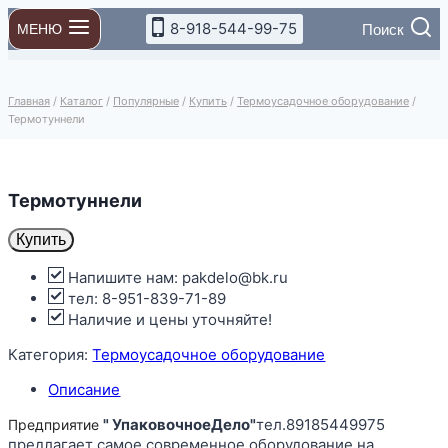
Перейти
8-918-544-99-75
Поиск
МЕНЮ
к
содержимому
Главная
/
Каталог
/
Популярные
/
Купить
/
Термоусадочное оборудование
/
Термотуннели
Термотуннели
Купить
Напишите нам: pakdelo@bk.ru
тел: 8-951-839-71-89
Наличие и цены уточняйте!
Категория:
Термоусадочное оборудование
Описание
" УпаковочноеДело"
тел.89185449975
Предприятие
предлагает самое современное оборудование на