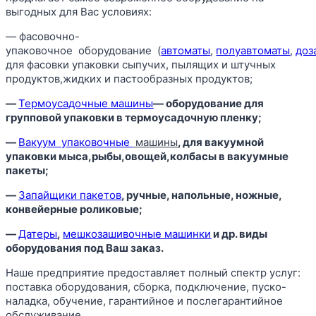
выгодных для Вас условиях:
— фасовочно-
упаковочное оборудование (
автоматы
,
полуавтоматы
,
доз
для фасовки упаковки сыпучих, пылящих и штучных
продуктов,жидких и пастообразных продуктов;
—
Термоусадочные машины
— оборудование для
групповой упаковки в термоусадочную пленку;
—
Вакуум
упаковочные
машины
, для вакуумной
упаковки мыса,рыбы,овощей,колбасы в вакуумные
пакеты;
—
Запайщики пакетов
, ручные, напольные, ножные,
конвейерные роликовые;
—
Датеры
,
мешкозашивочные машинки
и др. виды
оборудования под Ваш заказ.
Наше предприятие предоставляет полный спектр услуг:
поставка оборудования, сборка, подключение, пуско-
наладка, обучение, гарантийное и послегарантийное
обслуживание.