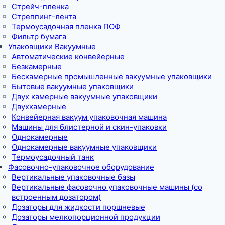
Стрейч-пленка
Стреппинг-лента
Термоусадочная пленка ПОФ
Фильтр бумага
Упаковщики Вакуумные
Автоматические конвейерные
Безкамерные
Бескамерные промышленные вакуумные упаковщики
Бытовые вакуумные упаковщики
Двух камерные вакуумные упаковщики
Двухкамерные
Конвейерная вакуум упаковочная машина
Машины для блистерной и скин-упаковки
Однокамерные
Однокамерные вакуумные упаковщики
Термоусадочный танк
Фасовочно-упаковочное оборудование
Вертикальные упаковочные базы
Вертикальные фасовочно упаковочные машины (со
встроенным дозатором)
Дозаторы для жидкости поршневые
Дозаторы мелкопорционной продукции