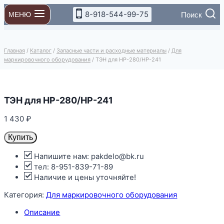
Перейти
8-918-544-99-75
Поиск
МЕНЮ
к
содержимому
Главная
/
Каталог
/
Запасные части и расходные материалы
/
Для
маркировочного оборудования
/
ТЭН для HP-280/HP-241
ТЭН для HP-280/HP-241
1 430
₽
Купить
Напишите нам: pakdelo@bk.ru
тел: 8-951-839-71-89
Наличие и цены уточняйте!
Категория:
Для маркировочного оборудования
Описание