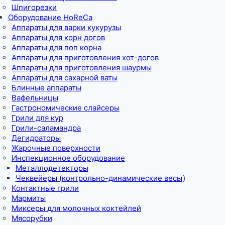
Шпигорезки
Оборудование HoReCa
Аппараты для варки кукурузы
Аппараты для корн догов
Аппараты для поп корна
Аппараты для приготовления хот-догов
Аппараты для приготовления шаурмы
Аппараты для сахарной ваты
Блинные аппараты
Вафельницы
Гастрономические слайсеры
Грили для кур
Грили-саламандра
Дегидраторы
Жарочные поверхности
Инспекционное оборудование
Металлодетекторы
Чеквейеры (контрольно-динамические весы)
Контактные грили
Мармиты
Миксеры для молочных коктейлей
Мясорубки