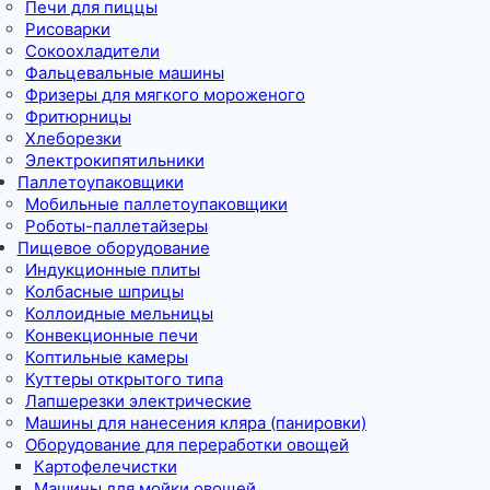
Печи для пиццы
Рисоварки
Сокоохладители
Фальцевальные машины
Фризеры для мягкого мороженого
Фритюрницы
Хлеборезки
Электрокипятильники
Паллетоупаковщики
Мобильные паллетоупаковщики
Роботы-паллетайзеры
Пищевое оборудование
Индукционные плиты
Колбасные шприцы
Коллоидные мельницы
Конвекционные печи
Коптильные камеры
Куттеры открытого типа
Лапшерезки электрические
Машины для нанесения кляра (панировки)
Оборудование для переработки овощей
Картофелечистки
Машины для мойки овощей