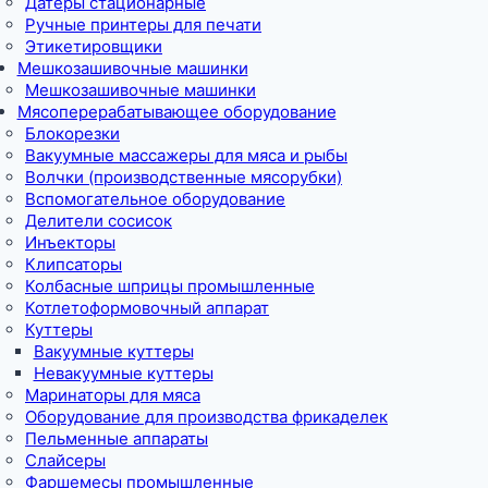
Датеры стационарные
Ручные принтеры для печати
Этикетировщики
Мешкозашивочные машинки
Мешкозашивочные машинки
Мясоперерабатывающее оборудование
Блокорезки
Вакуумные массажеры для мяса и рыбы
Волчки (производственные мясорубки)
Вспомогательное оборудование
Делители сосисок
Инъекторы
Клипсаторы
Колбасные шприцы промышленные
Котлетоформовочный аппарат
Куттеры
Вакуумные куттеры
Невакуумные куттеры
Маринаторы для мяса
Оборудование для производства фрикаделек
Пельменные аппараты
Слайсеры
Фаршемесы промышленные