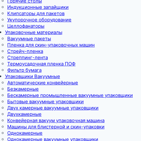
Горячие столы
Индукционные запайщики
Клипсаторы для пакетов
Укупорочное оборудование
Целлофанаторы
Упаковочные материалы
Вакуумные пакеты
Пленка для скин-упаковочных машин
Стрейч-пленка
Стреппинг-лента
Термоусадочная пленка ПОФ
Фильтр бумага
Упаковщики Вакуумные
Автоматические конвейерные
Безкамерные
Бескамерные промышленные вакуумные упаковщики
Бытовые вакуумные упаковщики
Двух камерные вакуумные упаковщики
Двухкамерные
Конвейерная вакуум упаковочная машина
Машины для блистерной и скин-упаковки
Однокамерные
Однокамерные вакуумные упаковщики