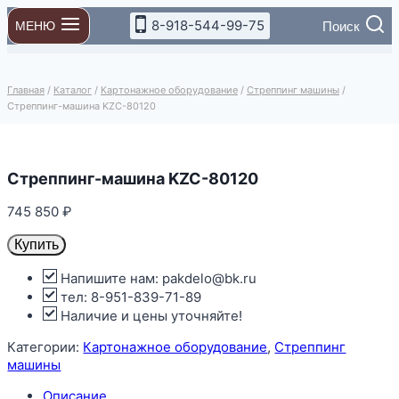
Перейти
8-918-544-99-75
Поиск
МЕНЮ
к
содержимому
Главная
/
Каталог
/
Картонажное оборудование
/
Стреппинг машины
/
Стреппинг-машина KZC-80120
Стреппинг-машина KZC-80120
745 850
₽
Купить
Напишите нам: pakdelo@bk.ru
тел: 8-951-839-71-89
Наличие и цены уточняйте!
Категории:
Картонажное оборудование
,
Стреппинг
машины
Описание