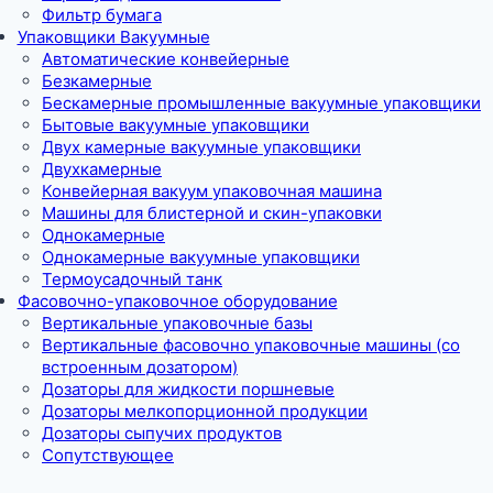
Фильтр бумага
Упаковщики Вакуумные
Автоматические конвейерные
Безкамерные
Бескамерные промышленные вакуумные упаковщики
Бытовые вакуумные упаковщики
Двух камерные вакуумные упаковщики
Двухкамерные
Конвейерная вакуум упаковочная машина
Машины для блистерной и скин-упаковки
Однокамерные
Однокамерные вакуумные упаковщики
Термоусадочный танк
Фасовочно-упаковочное оборудование
Вертикальные упаковочные базы
Вертикальные фасовочно упаковочные машины (со
встроенным дозатором)
Дозаторы для жидкости поршневые
Дозаторы мелкопорционной продукции
Дозаторы сыпучих продуктов
Сопутствующее