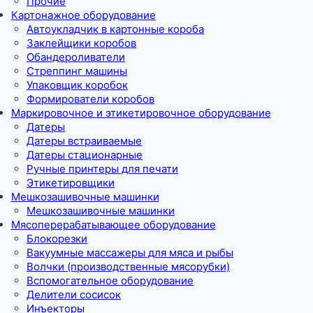
Прочие
Картонажное оборудование
Автоукладчик в картонные короба
Заклейщики коробов
Обандероливатели
Стреппинг машины
Упаковщик коробок
Формирователи коробов
Маркировочное и этикетировочное оборудование
Датеры
Датеры встраиваемые
Датеры стационарные
Ручные принтеры для печати
Этикетировщики
Мешкозашивочные машинки
Мешкозашивочные машинки
Мясоперерабатывающее оборудование
Блокорезки
Вакуумные массажеры для мяса и рыбы
Волчки (производственные мясорубки)
Вспомогательное оборудование
Делители сосисок
Инъекторы