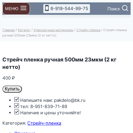
Перейти
8-918-544-99-75
Поиск
МЕНЮ
к
содержимому
Главная
/
Каталог
/
Упаковочные материалы
/
Стрейч-пленка
/
Стрейч пленка
ручная 500мм 23мкм (2 кг нетто)
Стрейч пленка ручная 500мм 23мкм (2 кг
нетто)
400
₽
Купить
Напишите нам: pakdelo@bk.ru
тел: 8-951-839-71-89
Наличие и цены уточняйте!
Категория:
Стрейч-пленка