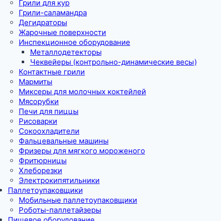
Грили для кур
Грили-саламандра
Дегидраторы
Жарочные поверхности
Инспекционное оборудование
Металлодетекторы
Чеквейеры (контрольно-динамические весы)
Контактные грили
Мармиты
Миксеры для молочных коктейлей
Мясорубки
Печи для пиццы
Рисоварки
Сокоохладители
Фальцевальные машины
Фризеры для мягкого мороженого
Фритюрницы
Хлеборезки
Электрокипятильники
Паллетоупаковщики
Мобильные паллетоупаковщики
Роботы-паллетайзеры
Пищевое оборудование