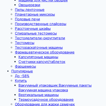
Машины для чистки овощей
Овощерезки
Пилы ленточные
Планетарные миксеры
Подовые печи
Производственные слайсеры
Расстоечные шкафы
Спиральные тестомесы
Тестоделители-округлители
Тестомесы
Тестораскаточные машины
Фармацевтическое оборудование
Капсулятоные машины
Счетчики капсул/таблеток
Фаршемесы
Популярные
До -58%
Купить
Вакуумный упаковщик Вакуумные пакеты
Вакуумная машина упаковка
Вертикальные машины
Термоусадочное оборудование
Оборудование для жарки семечек