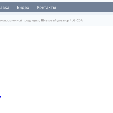
тавка
Видео
Контакты
лкопорционной продукции
/
Шнековый дозатор FLG-20A
и