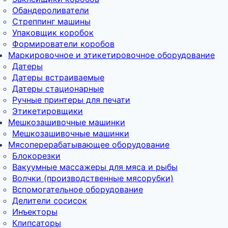
Обандероливатели
Стреппинг машины
Упаковщик коробок
Формирователи коробов
Маркировочное и этикетировочное оборудование
Датеры
Датеры встраиваемые
Датеры стационарные
Ручные принтеры для печати
Этикетировщики
Мешкозашивочные машинки
Мешкозашивочные машинки
Мясоперерабатывающее оборудование
Блокорезки
Вакуумные массажеры для мяса и рыбы
Волчки (производственные мясорубки)
Вспомогательное оборудование
Делители сосисок
Инъекторы
Клипсаторы