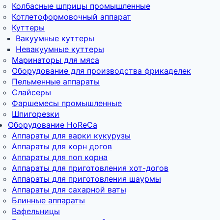
Колбасные шприцы промышленные
Котлетоформовочный аппарат
Куттеры
Вакуумные куттеры
Невакуумные куттеры
Маринаторы для мяса
Оборудование для производства фрикаделек
Пельменные аппараты
Слайсеры
Фаршемесы промышленные
Шпигорезки
Оборудование HoReCa
Аппараты для варки кукурузы
Аппараты для корн догов
Аппараты для поп корна
Аппараты для приготовления хот-догов
Аппараты для приготовления шаурмы
Аппараты для сахарной ваты
Блинные аппараты
Вафельницы