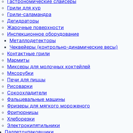
Гастрономические слайсеры
Грили для кур
Грили-саламандра
Дегидраторы
Жарочные поверхности
Инспекционное оборудование
Металлодетекторы
Чеквейеры (контрольно-динамические весы)
Контактные грили
Мармиты
Миксеры для молочных коктейлей
Мясорубки
Печи для пиццы
Рисоварки
Сокоохладители
Фальцевальные машины
Фризеры для мягкого мороженого
Фритюрницы
Хлеборезки
Электрокипятильники
Паллетоупаковщики