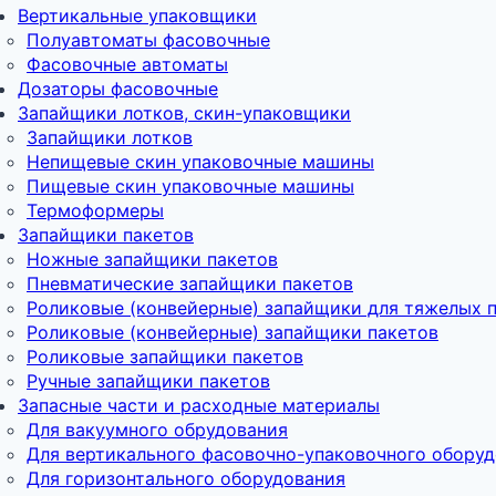
Вертикальные упаковщики
Полуавтоматы фасовочные
Фасовочные автоматы
Дозаторы фасовочные
Запайщики лотков, скин-упаковщики
Запайщики лотков
Непищевые скин упаковочные машины
Пищевые скин упаковочные машины
Термоформеры
Запайщики пакетов
Ножные запайщики пакетов
Пневматические запайщики пакетов
Роликовые (конвейерные) запайщики для тяжелых 
Роликовые (конвейерные) запайщики пакетов
Роликовые запайщики пакетов
Ручные запайщики пакетов
Запасные части и расходные материалы
Для вакуумного обрудования
Для вертикального фасовочно-упаковочного обору
Для горизонтального оборудования