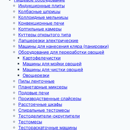
Индукционные плиты
Колбасные шприцы
Коллоидные мельницы
Конвекционные печи
Коптильные камеры
Куттеры открытого типа
Лапшерезки электрические
Машины для нанесения кляра (панировки)
Оборудование для переработки овощей
Картофелечистки
Машины для мойки овощей
Машины для чистки овощей
Овощерезки
Пилы ленточные
Планетарные миксеры
Подовые печи
Производственные слайсеры
Расстоечные шкафы
Спиральные тестомесы
Тестоделители-округлители
Тестомесы
Тестораскаточные машины