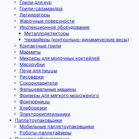
Грили для кур
Грили-саламандра
Дегидраторы
Жарочные поверхности
Инспекционное оборудование
Металлодетекторы
Чеквейеры (контрольно-динамические весы)
Контактные грили
Мармиты
Миксеры для молочных коктейлей
Мясорубки
Печи для пиццы
Рисоварки
Сокоохладители
Фальцевальные машины
Фризеры для мягкого мороженого
Фритюрницы
Хлеборезки
Электрокипятильники
Паллетоупаковщики
Мобильные паллетоупаковщики
Роботы-паллетайзеры
Пищевое оборудование