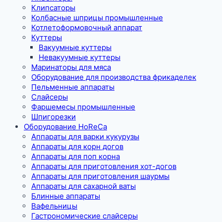
Клипсаторы
Колбасные шприцы промышленные
Котлетоформовочный аппарат
Куттеры
Вакуумные куттеры
Невакуумные куттеры
Маринаторы для мяса
Оборудование для производства фрикаделек
Пельменные аппараты
Слайсеры
Фаршемесы промышленные
Шпигорезки
Оборудование HoReCa
Аппараты для варки кукурузы
Аппараты для корн догов
Аппараты для поп корна
Аппараты для приготовления хот-догов
Аппараты для приготовления шаурмы
Аппараты для сахарной ваты
Блинные аппараты
Вафельницы
Гастрономические слайсеры