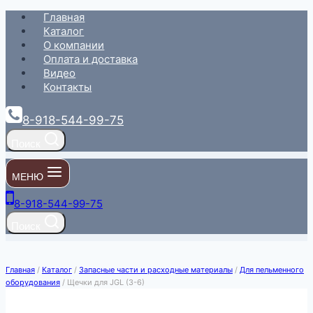
Перейти
Главная
к
Каталог
содержимому
О компании
Оплата и доставка
Видео
Контакты
8-918-544-99-75
Поиск
МЕНЮ
8-918-544-99-75
Поиск
Главная
/
Каталог
/
Запасные части и расходные материалы
/
Для пельменного
оборудования
/
Щечки для JGL (3-6)