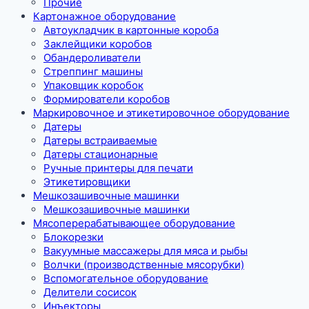
Прочие
Картонажное оборудование
Автоукладчик в картонные короба
Заклейщики коробов
Обандероливатели
Стреппинг машины
Упаковщик коробок
Формирователи коробов
Маркировочное и этикетировочное оборудование
Датеры
Датеры встраиваемые
Датеры стационарные
Ручные принтеры для печати
Этикетировщики
Мешкозашивочные машинки
Мешкозашивочные машинки
Мясоперерабатывающее оборудование
Блокорезки
Вакуумные массажеры для мяса и рыбы
Волчки (производственные мясорубки)
Вспомогательное оборудование
Делители сосисок
Инъекторы